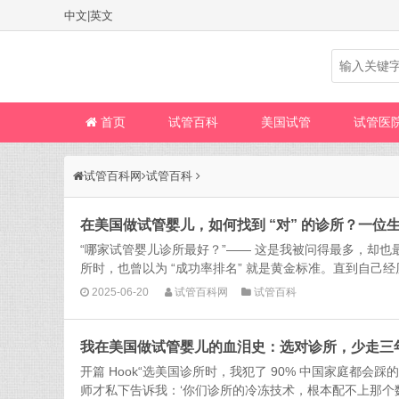
中文
|
英文
首页
试管百科
美国试管
试管医
试管百科网
试管百科
在美国做试管婴儿，如何找到 “对” 的诊所？一位
“哪家试管婴儿诊所最好？”—— 这是我被问得最多，却
所时，也曾以为 “成功率排名” 就是黄金标准。直到自己经历了
2025-06-20
试管百科网
试管百科
我在美国做试管婴儿的血泪史：选对诊所，少走三
开篇 Hook“选美国诊所时，我犯了 90% 中国家庭都会踩
师才私下告诉我：‘你们诊所的冷冻技术，根本配不上那个数据’。”