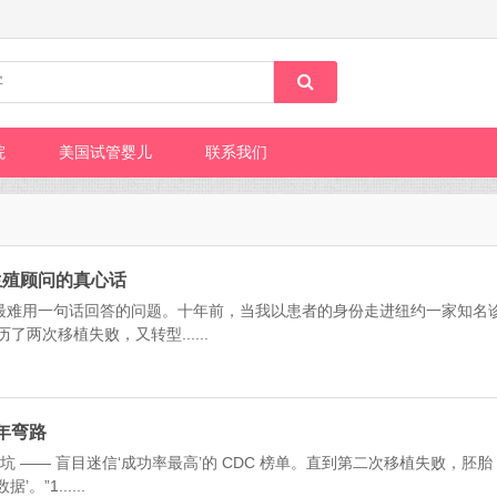
院
美国试管婴儿
联系我们
生殖顾问的真心话
也最难用一句话回答的问题。十年前，当我以患者的身份走进纽约一家知名
两次移植失败，又转型......
年弯路
的坑 —— 盲目迷信‘成功率最高’的 CDC 榜单。直到第二次移植失败，胚胎
1......