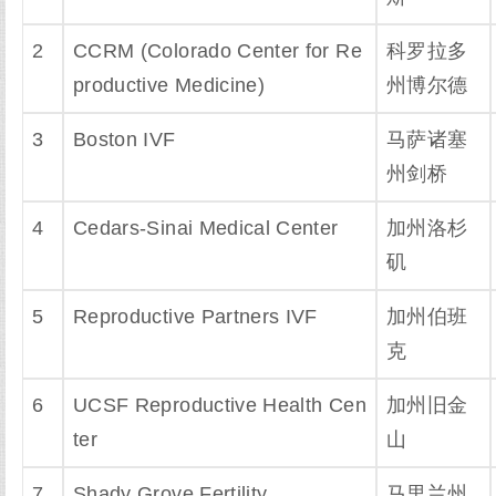
2
CCRM (Colorado Center for Re
科罗拉多
productive Medicine)
州博尔德
3
Boston IVF
马萨诸塞
州剑桥
4
Cedars-Sinai Medical Center
加州洛杉
矶
5
Reproductive Partners IVF
加州伯班
克
6
UCSF Reproductive Health Cen
加州旧金
ter
山
7
Shady Grove Fertility
马里兰州