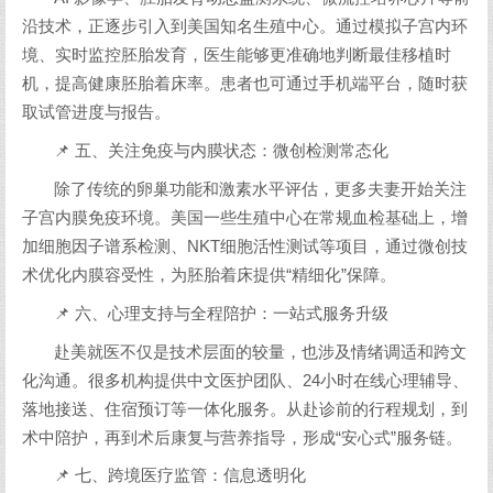
沿技术，正逐步引入到美国知名生殖中心。通过模拟子宫内环
境、实时监控胚胎发育，医生能够更准确地判断最佳移植时
机，提高健康胚胎着床率。患者也可通过手机端平台，随时获
取试管进度与报告。
📌 五、关注免疫与内膜状态：微创检测常态化
除了传统的卵巢功能和激素水平评估，更多夫妻开始关注
子宫内膜免疫环境。美国一些生殖中心在常规血检基础上，增
加细胞因子谱系检测、NKT细胞活性测试等项目，通过微创技
术优化内膜容受性，为胚胎着床提供“精细化”保障。
📌 六、心理支持与全程陪护：一站式服务升级
赴美就医不仅是技术层面的较量，也涉及情绪调适和跨文
化沟通。很多机构提供中文医护团队、24小时在线心理辅导、
落地接送、住宿预订等一体化服务。从赴诊前的行程规划，到
术中陪护，再到术后康复与营养指导，形成“安心式”服务链。
📌 七、跨境医疗监管：信息透明化