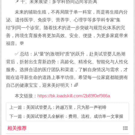
📌 十、未来展望：多学科协同迈向零距离
未来的辅助生殖，不再局限于单一科室，而是将生殖内分
泌、遗传医学、免疫学、营养学、心理学等多学科专家“集
结”到同一个诊室。随着技术的进一步突破与规范化体系的完
善，跨境生育服务将更加高效、安全、便捷，为更多家庭带来
福音。💬
✅ 总结：从“量”的激增到“质”的跃升，赴美试管婴儿热潮
背后，折射出生育新趋势：高龄化、精准化、智能化与人性化
服务。选择合适的医疗团队和渠道，了解自身情况与需求，才
能在追寻新生命的道路上事半功倍。希望每一位家庭都能拥有
自己的健康宝宝，迎来美好明天！🌈
本文链接：
https://bk.loadskill.com/2b89f0ef986a
上一篇：
美国试管婴儿：跨越万里，只为那一声初啼
下一篇：
美国试管婴儿全解析：费用、流程、成功率一文掌握
相关推荐