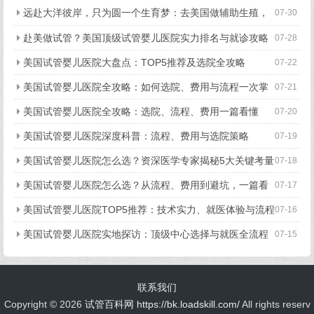
远赴大洋彼岸，只为圆一个生育梦：去美国做辅助生殖，
07-30
究竟好在哪？
赴美做试管？美国顶级试管婴儿医院实力排名与就诊攻略
07-28
美国试管婴儿医院大盘点：TOP5推荐及选院全攻略
07-22
美国试管婴儿医院全攻略：如何选院、费用与流程一次掌
07-21
握
美国试管婴儿医院全攻略：选院、流程、费用一篇看懂
07-20
美国试管婴儿医院深度科普：流程、费用与选院策略
07-19
美国试管婴儿医院怎么选？资深医学专家揭秘5大关键考量
07-18
美国试管婴儿医院怎么选？从流程、费用到避坑，一篇看
07-17
懂所有关键点
美国试管婴儿医院TOP5推荐：技术实力、就医体验与流程
07-16
细节全揭秘
美国试管婴儿医院实地探访：顶级中心选择与就医全流程
07-15
揭秘
联系我们
Copyright ©
2026
试管百科网
https://bk.loadskill.com/
All rights reserv