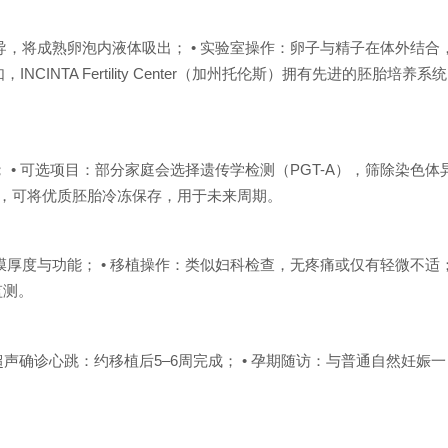
导，将成熟卵泡内液体吸出； • 实验室操作：卵子与精子在体外结合
INTA Fertility Center（加州托伦斯）拥有先进的胚胎培养系统
 • 可选项目：部分家庭会选择遗传学检测（PGT-A），筛除染色体
植，可将优质胚胎冷冻保存，用于未来周期。
膜厚度与功能； • 移植操作：类似妇科检查，无疼痛或仅有轻微不适
监测。
• 超声确诊心跳：约移植后5–6周完成； • 孕期随访：与普通自然妊娠一