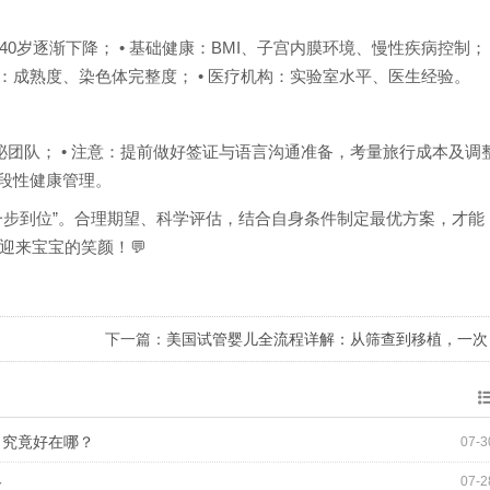
5–40岁逐渐下降； • 基础健康：BMI、子宫内膜环境、慢性疾病控制； 
：成熟度、染色体完整度； • 医疗机构：实验室水平、医生经验。
泌团队； • 注意：提前做好签证与语言沟通准备，考量旅行成本及调
阶段性健康管理。
一步到位”。合理期望、科学评估，结合自身条件制定最优方案，才能
迎来宝宝的笑颜！💬
下一篇：
美国试管婴儿全流程详解：从筛查到移植，一次
性搞懂
，究竟好在哪？
07-3
略
07-2