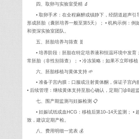
四、取卵与实验室受精 🔬
• 取卵手术：在全程麻醉或镇静下，经阴道超声引
形成胚胎（囊胚培养一般至第5天）； • 机构示例：例如，INC
和资深实验室团队。
五、胚胎培养与筛查 🧬
• 培养阶段：胚胎在特定培养液和恒温环境中发育；
常胚胎（非性别筛查）； • 冷冻策略：如果不立即移
六、胚胎移植与黄体支持 🌱
• 准备子宫内膜：口服或注射黄体酮，保证子宫内
• 后续管理：继续黄体支持至胎心确认，定期门诊B超
七、围产期监测与妊娠检测 📋
• 妊娠试纸或血HCG：移植后第10–14天监测； 
致，建议定期产检。
八、费用明细一览表 💰