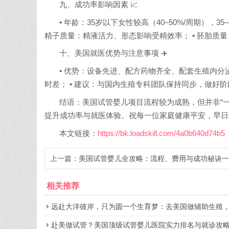
九、成功率影响因素 📈
• 年龄：35岁以下女性较高（40–50%/周期），3
精子质量：精液活力、形态影响受精效率； • 胚胎质量
十、美国就医优势与注意事项 ✈️
• 优势：设备先进、配方药物齐全、配套生殖内分
时差； • 建议：与国内生殖专科团队保持同步，做好
结语：美国试管婴儿项目流程较为成熟，但并非“
提升成功率与就医体验。祝每一位家庭健康平安，早日
本文链接：
https://bk.loadskill.com/4a0b640d74b5
上一篇：
美国试管婴儿全攻略：流程、费用与成功秘诀一
网打尽
相关推荐
远赴大洋彼岸，只为圆一个生育梦：去美国做辅助生殖
赴美做试管？美国顶级试管婴儿医院实力排名与就诊攻