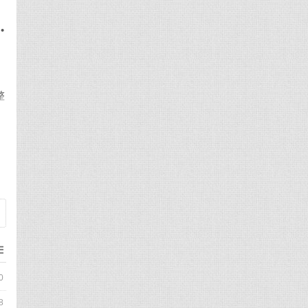
•
整
0
8