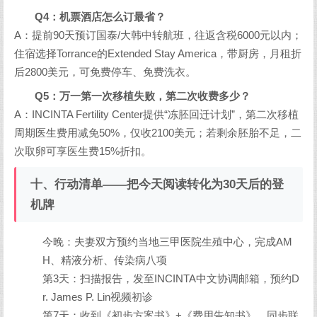
Q4：机票酒店怎么订最省？
A：提前90天预订国泰/大韩中转航班，往返含税6000元以内；
住宿选择Torrance的Extended Stay America，带厨房，月租折
后2800美元，可免费停车、免费洗衣。
Q5：万一第一次移植失败，第二次收费多少？
A：INCINTA Fertility Center提供“冻胚回迁计划”，第二次移植
周期医生费用减免50%，仅收2100美元；若剩余胚胎不足，二
次取卵可享医生费15%折扣。
十、行动清单——把今天阅读转化为30天后的登
机牌
今晚：夫妻双方预约当地三甲医院生殖中心，完成AM
H、精液分析、传染病八项
第3天：扫描报告，发至INCINTA中文协调邮箱，预约D
r. James P. Lin视频初诊
第7天：收到《初步方案书》+《费用告知书》，同步联