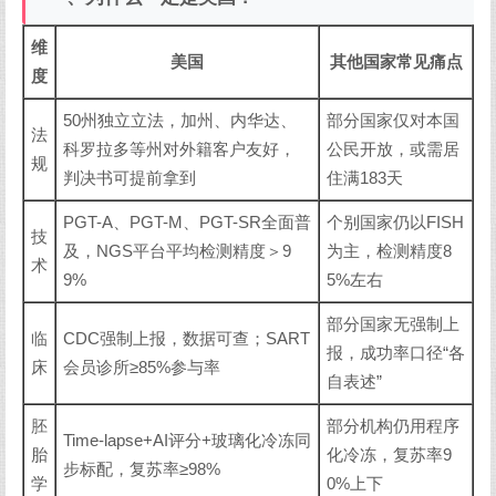
维
美国
其他国家常见痛点
度
50州独立立法，加州、内华达、
部分国家仅对本国
法
科罗拉多等州对外籍客户友好，
公民开放，或需居
规
判决书可提前拿到
住满183天
PGT-A、PGT-M、PGT-SR全面普
个别国家仍以FISH
技
及，NGS平台平均检测精度＞9
为主，检测精度8
术
9%
5%左右
部分国家无强制上
临
CDC强制上报，数据可查；SART
报，成功率口径“各
床
会员诊所≥85%参与率
自表述”
胚
部分机构仍用程序
Time-lapse+AI评分+玻璃化冷冻同
胎
化冷冻，复苏率9
步标配，复苏率≥98%
学
0%上下