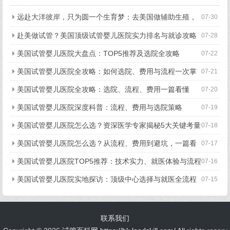
远赴大洋彼岸，只为圆一个生育梦：去美国做辅助生殖，
07-30
究竟好在哪？
赴美做试管？美国顶级试管婴儿医院实力排名与就诊攻略
07-28
美国试管婴儿医院大盘点：TOP5推荐及选院全攻略
07-22
美国试管婴儿医院全攻略：如何选院、费用与流程一次掌
07-21
握
美国试管婴儿医院全攻略：选院、流程、费用一篇看懂
07-20
美国试管婴儿医院深度科普：流程、费用与选院策略
07-19
美国试管婴儿医院怎么选？资深医学专家揭秘5大关键考量
07-18
美国试管婴儿医院怎么选？从流程、费用到避坑，一篇看
07-17
懂所有关键点
美国试管婴儿医院TOP5推荐：技术实力、就医体验与流程
07-16
细节全揭秘
美国试管婴儿医院实地探访：顶级中心选择与就医全流程
07-15
揭秘
联系我们