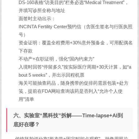
DS-160表格“访美目的”栏务必选“Medical Treatment”，
并填写诊所全称与地址
面签时主动出示：
INCINTA Fertility Center预约信（含医生签名与行医执照
号）
资金证明：覆盖全程费用+30%意外预备金，可用配偶名
下存款
不动产+在职证明，强化“国内约束力”
入境时回答“停留多久”按实际医疗周期+30天计算，如“a
bout 5 weeks”，并出示回程机票
海关可能抽查药品，随身携带的促排药需原包装+处方
笺，提前在FDA网站查询该药是否列入“允许个人使
用”清单
六、实验室“黑科技”拆解——Time-lapse+AI到
底好在哪？
传统胚胎评分靠“形态学+固定时间点观察”，就像用照片