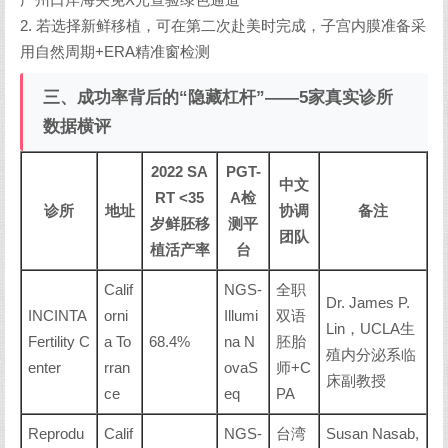
2. 若选择新鲜移植，可在第二次赴美时完成，子宫内膜准备采
用自然周期+ERA精准窗检测
三、成功率背后的“隐藏杠杆”——5家真实诊所
数据横评
2022 SA
PGT-
中文
RT <35
A检
诊所
地址
协调
备注
岁鲜胚移
测平
团队
植活产率
台
Calif
NGS-
全职
Dr. James P.
INCINTA
orni
Illumi
双语
Lin，UCLA生
Fertility C
a To
68.4%
na N
胚胎
殖内分泌系临
enter
rran
ovaS
师+C
床副教授
ce
eq
PA
Reprodu
Calif
NGS-
台湾
Susan Nasab,