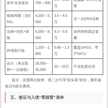
首年冷冻保存
700～900
万
警
移植周期（含E
4,200～5,
3.0～4.0
含一次ERA活检
RA）
500
万
法律+信托+保
6,000～8,
4.3～5.8
加州律所固定套
险
000
万
餐
1,200～1,
0.86～1.3
覆盖OHSS、早
跨境医疗险
800
万
产NICU
合计（单次取
28,000～
20～25万
不含机票住宿
卵+一次移植）
35,000
提示：若需两次取卵，第二次可享“回头客”折扣，通常减
免15%医生费用。
五、签证与入境“零踩雷”清单