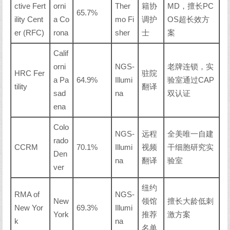
ctive Fert
orni
Ther
籍协
MD，擅长PC
65.7%
ility Cent
a Co
mo Fi
调护
OS超长效方
er (RFC)
rona
sher
士
案
Calif
orni
NGS-
老牌连锁，实
HRC Fer
驻院
a Pa
64.9%
Illumi
验室通过CAP
tility
翻译
sad
na
双认证
ena
Colo
NGS-
远程
全美唯一自建
rado
CCRM
70.1%
Illumi
视频
干细胞研究实
Den
na
翻译
验室
ver
纽约
RMA of
NGS-
New
领馆
擅长大龄低刺
New Yor
69.3%
Illumi
York
推荐
激方案
k
na
名单