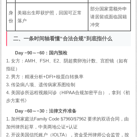
部分国家需额外申
身
美籍出生即获护照，回国可正常
请居留或面临国籍
份
落户
冲突
二、一条时间轴看懂“合法合规”到底指什么
Day −90～−60：国内预检
1. 女方：AMH、FSH、E2、阴超窦卵泡计数、宫腔镜（如有
指征）
2. 男方：精液分析+DFI+核蛋白转换率
3. 传染病八项、遗传病家系图绘制
4. 美国诊所远程视频问诊（HIPAA合规加密平台），拿到《初
步方案书》
Day −60～−30：法律文件准备
1. 加州家庭法Family Code §7960/§7962 要求的双语合同，由
加州律所起草，中美两地公证+认证
2. 开设美国信托账户（IOLTA），资金受州律师公会监管，按