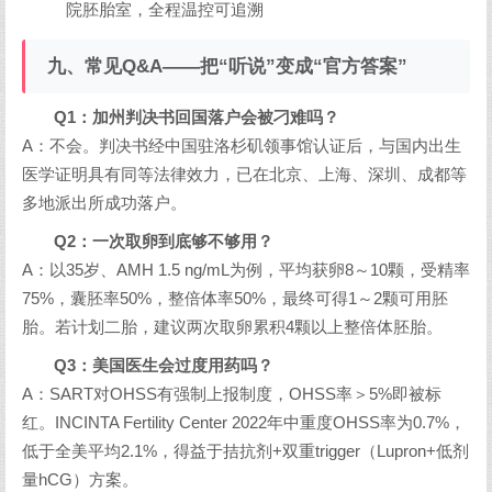
院胚胎室，全程温控可追溯
九、常见Q&A——把“听说”变成“官方答案”
Q1：加州判决书回国落户会被刁难吗？
A：不会。判决书经中国驻洛杉矶领事馆认证后，与国内出生
医学证明具有同等法律效力，已在北京、上海、深圳、成都等
多地派出所成功落户。
Q2：一次取卵到底够不够用？
A：以35岁、AMH 1.5 ng/mL为例，平均获卵8～10颗，受精率
75%，囊胚率50%，整倍体率50%，最终可得1～2颗可用胚
胎。若计划二胎，建议两次取卵累积4颗以上整倍体胚胎。
Q3：美国医生会过度用药吗？
A：SART对OHSS有强制上报制度，OHSS率＞5%即被标
红。INCINTA Fertility Center 2022年中重度OHSS率为0.7%，
低于全美平均2.1%，得益于拮抗剂+双重trigger（Lupron+低剂
量hCG）方案。