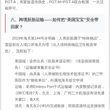
PGT-A；有家族遗传病史，PGT-M+PGT-A联合检测，一次活
检即可。
八、跨境胚胎运输——如何把“美国宝宝”安全带
回家？
2019年海关第144号令明确：人类胚胎属于“特殊物品”，
需提前在入境口岸海关办理《出入境特殊物品卫生检疫审
批》。流程如下：
美国端：诊所出具《胚胎来源证明》《传染病筛查报
告》《运输罐液氮安全证书》
中国端：由具备《人类辅助生殖技术批准证书》的三甲
医院作为“接收单位”，向属地海关提交申请
运输：采用Embryo Port干式运输罐，内置数据记录器，
-196℃维持7天，北京、上海、广州三大机场设有绿色通
关窗口，免X光
清关：海关在2小时内完成验放，胚胎直接转运至接收医