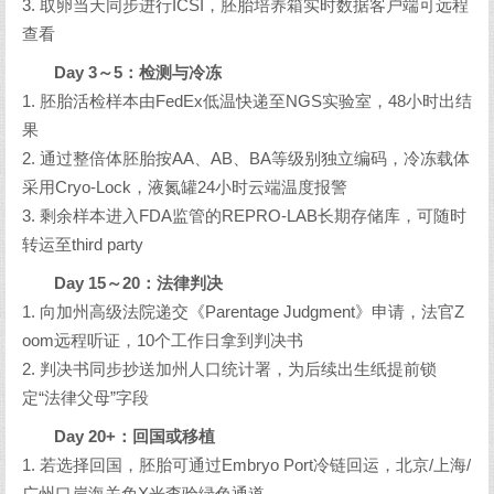
3. 取卵当天同步进行ICSI，胚胎培养箱实时数据客户端可远程
查看
Day 3～5：检测与冷冻
1. 胚胎活检样本由FedEx低温快递至NGS实验室，48小时出结
果
2. 通过整倍体胚胎按AA、AB、BA等级别独立编码，冷冻载体
采用Cryo-Lock，液氮罐24小时云端温度报警
3. 剩余样本进入FDA监管的REPRO-LAB长期存储库，可随时
转运至third party
Day 15～20：法律判决
1. 向加州高级法院递交《Parentage Judgment》申请，法官Z
oom远程听证，10个工作日拿到判决书
2. 判决书同步抄送加州人口统计署，为后续出生纸提前锁
定“法律父母”字段
Day 20+：回国或移植
1. 若选择回国，胚胎可通过Embryo Port冷链回运，北京/上海/
广州口岸海关免X光查验绿色通道