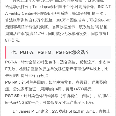
给运动员打分；Time-lapse则相当于24小时高清录像。INCINT
A Fertility Center使用的GERI+AI系统，每10分钟抓拍一次，
算法模型训练自15万个胚胎、300万个图像节点，可提前6小时
预测哪颗胚胎能达到囊胚。临床数据显示，该系统使“每移植
周期活产率”提高11.7%，同时减少无效移植次数，间接节省1.
8万美元。
七、PGT-A、PGT-M、PGT-SR怎么选？
PGT-A
：针对全部23对染色体，适合高龄、反复流产、多次IV
F失败。检测后整倍体胚胎单次移植活产率可达65%以上，比
未检测组提升20个百分点。
PGT-M
：针对单基因病，如地中海贫血、多囊肾、脊肌萎缩
症。需先家系验证，周期增加4周，费用+4500美元。
PGT-SR
：针对染色体结构异常（平衡易位、倒位）。采用Ma
te-Pair+NGS双平台，可降低复发性流产率至＜10%。
Dr. James P. Lin建议：≥35岁或FSH≥10 mIU/mL，直接上