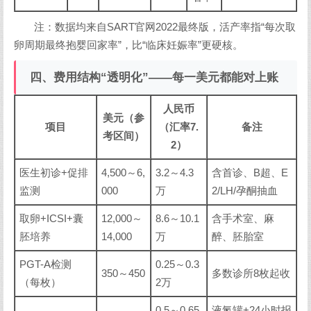
注：数据均来自SART官网2022最终版，活产率指“每次取
卵周期最终抱婴回家率”，比“临床妊娠率”更硬核。
四、费用结构“透明化”——每一美元都能对上账
人民币
美元（参
项目
（汇率7.
备注
考区间）
2）
医生初诊+促排
4,500～6,
3.2～4.3
含首诊、B超、E
监测
000
万
2/LH/孕酮抽血
取卵+ICSI+囊
12,000～
8.6～10.1
含手术室、麻
胚培养
14,000
万
醉、胚胎室
PGT-A检测
0.25～0.3
350～450
多数诊所8枚起收
（每枚）
2万
0.5～0.65
液氮罐+24小时报