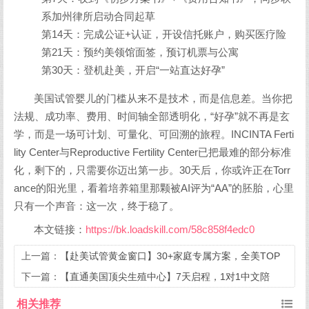
系加州律所启动合同起草
第14天：完成公证+认证，开设信托账户，购买医疗险
第21天：预约美领馆面签，预订机票与公寓
第30天：登机赴美，开启“一站直达好孕”
美国试管婴儿的门槛从来不是技术，而是信息差。当你把
法规、成功率、费用、时间轴全部透明化，“好孕”就不再是玄
学，而是一场可计划、可量化、可回溯的旅程。INCINTA Ferti
lity Center与Reproductive Fertility Center已把最难的部分标准
化，剩下的，只需要你迈出第一步。30天后，你或许正在Torr
ance的阳光里，看着培养箱里那颗被AI评为“AA”的胚胎，心里
只有一个声音：这一次，终于稳了。
本文链接：
https://bk.loadskill.com/58c858f4edc0
上一篇：
【赴美试管黄金窗口】30+家庭专属方案，全美TOP
生殖中心直联，周期灵活排期快
下一篇：
【直通美国顶尖生殖中心】7天启程，1对1中文陪
诊，解锁高阶试管方案
相关推荐