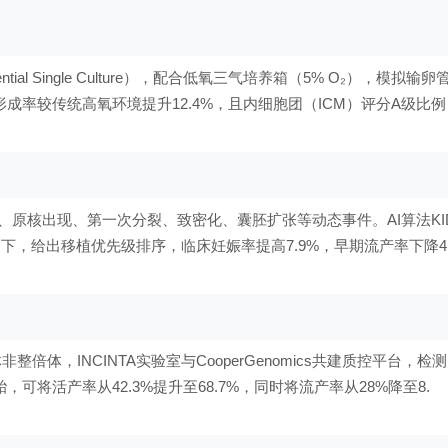
equential Single Culture），配合低氧三气培养箱（5% O₂），模拟输卵
成率较传统高氧环境提升12.4%，且内细胞团（ICM）评分A级比例
录受精、原核出现、第一次分裂、致密化、囊胚扩张等动态事件。AI算法KI
提下，给出移植优先级排序，临床妊娠率提高7.9%，早期流产率下降4
倍体，INCINTA实验室与CooperGenomics共建质控平台，检测
，可将活产率从42.3%提升至68.7%，同时将流产率从28%降至8.