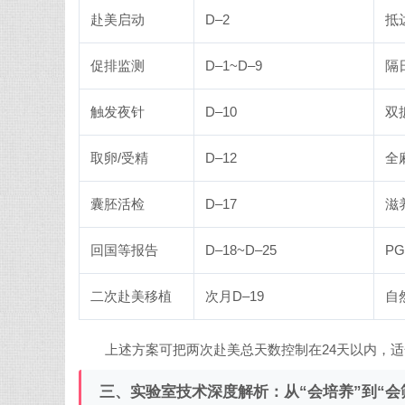
赴美启动
D–2
抵
促排监测
D–1~D–9
隔
触发夜针
D–10
双
取卵/受精
D–12
全
囊胚活检
D–17
滋
回国等报告
D–18~D–25
P
二次赴美移植
次月D–19
自
上述方案可把两次赴美总天数控制在24天以内，
三、实验室技术深度解析：从“会培养”到“会