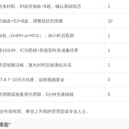
达洛杉矶，到诊所抽血+B超，确认基础状态
1
日抽血+E2+B超，调整拮抗剂用量
10
扳机（GnRH-a+HCG），36小时后取卵
1
麻10分钟，ICSI受精+胚胎室时差成像培养
1
养层细胞活检，激光封闭后玻璃化冷冻
1
GT-A 7~10天出结果，远程视频复诊
0
然周期或激素替代周期，5分钟无痛移植
5
适合年假有限、事业上升期的管理层或专业人士。
筛选”