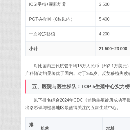
ICSI受精+囊胚培养
3 500
PGT-A检测（8枚以内）
5 400
一次冷冻移植
4 200
小计
21 500~23 000
对比国内三代试管平均15万人民币（约2.1万美元
产科随访均显著优于国内。对于≥35岁、反复移植失败
五、医院与医生梯队：TOP 5生殖中心实力榜
以下排名综合2024年CDC《辅助生殖诊所成功率
出洛杉矶与橙县地区最值得关注的五家生殖中心。
排
机构
地址