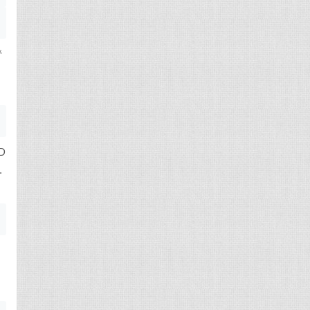
管
D
.