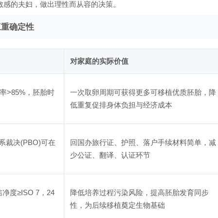
敏感的夫妇，做出理性而从容的决策。
三重确定性
对家庭的实际价值
及率>85%，胚胎时
一次取卵周期可获得更多可移植优质胚胎，降
低重复促排身体负担与经济成本
裁决(PBO)可在
回国办旅行证、护照、落户手续材料简单，减
少公证、翻译、认证环节
度≥ISO 7，24
降低培养过程污染风险，提高胚胎发育同步
性，为后续移植奠定生物基础