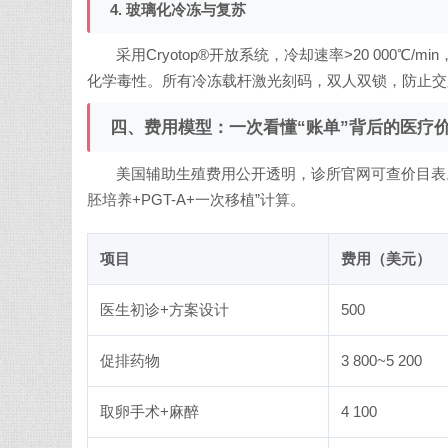
4. 玻璃化冷冻与复苏
采用Cryotop®开放系统，冷却速率>20 000℃/
化学毒性。所有冷冻载杆激光刻码，双人双锁，防止交
四、费用模型：一次看懂“账单”背后的医疗
美国辅助生殖费用公开透明，诊所官网可查价目表。以下以INC
胚培养+PGT-A+一次移植”计算。
项目
费用（美元）
医生初诊+方案设计
500
促排药物
3 800~5 200
取卵手术+麻醉
4 100