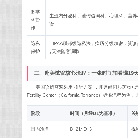
多学
生殖内分泌科、遗传咨询科、心理科、营养
科协
管
作
隐私
HIPAA联邦级隐私法，病历分级加密，就诊代码制，
保护
y无法随意调取
二、赴美试管核心流程：一张时间轴看懂19
美国诊所普遍采用“拼针方案”，即月经同步药物+远
Fertility Center（California Torranc
阶段
时间（月经D1为基准）
关
国内准备
D–21~D–3
视