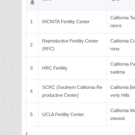
名
California To
1
INCINTA Fertility Center
rance
Reproductive Fertility Center
California C
2
(RFC)
rona
California P
3
HRC Fertility
sadena
SCRC (Southern California Re
California B
4
productive Center)
verly Hills
California W
5
UCLA Fertility Center
stwood