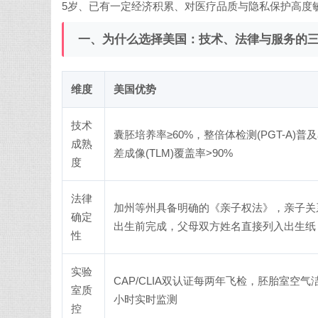
5岁、已有一定经济积累、对医疗品质与隐私保护高度
一、为什么选择美国：技术、法律与服务的
维度
美国优势
技术
囊胚培养率≥60%，整倍体检测(PGT-A)普
成熟
差成像(TLM)覆盖率>90%
度
法律
加州等州具备明确的《亲子权法》，亲子关系
确定
出生前完成，父母双方姓名直接列入出生纸
性
实验
CAP/CLIA双认证每两年飞检，胚胎室空气洁净
室质
小时实时监测
控