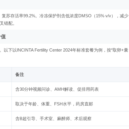
min，复苏存活率99.2%。冷冻保护剂含低浓度DMSO（15% v/v），减少
叉错配。
价值
INTA Fertility Center 2024年标准套餐为例，按“取卵+囊
备注
含30分钟视频问诊、AMH解读、促排用药表
取决于年龄、体重、FSH水平，药房直邮
含B超引导、手术室、麻醉师、术后观察