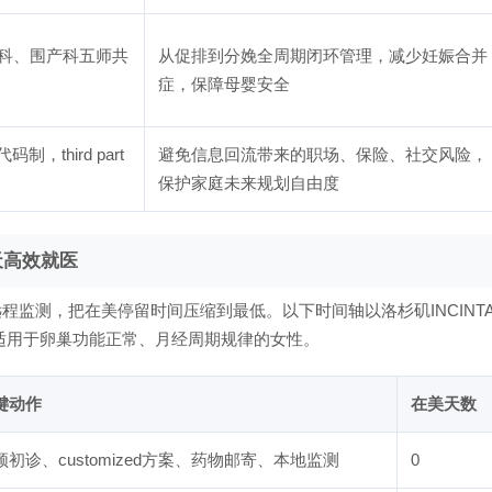
科、围产科五师共
从促排到分娩全周期闭环管理，减少妊娠合并
症，保障母婴安全
third part
避免信息回流带来的职场、保险、社交风险，
保护家庭未来规划自由度
天高效就医
程监测，把在美停留时间压缩到最低。以下时间轴以洛杉矶INCINT
e）标准流程为例，适用于卵巢功能正常、月经周期规律的女性。
键动作
在美天数
频初诊、customized方案、药物邮寄、本地监测
0