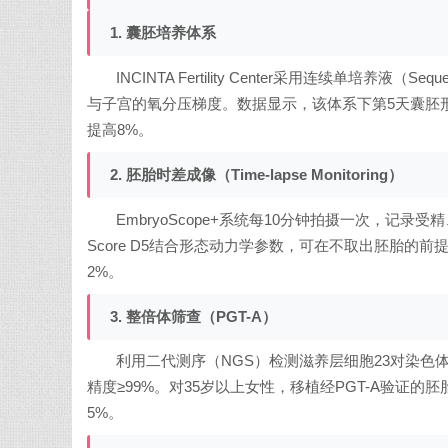
1. 囊胚培养体系
INCINTA Fertility Center采用连续单培养液（S
与子宫的氧分压梯度。数据显示，该体系下第5天囊胚形
提高8%。
2. 胚胎时差成像（Time-lapse Monitoring）
EmbryoScope+系统每10分钟拍摄一次，记
Score D5结合形态动力学参数，可在不取出胚胎的前
2%。
3. 整倍体筛查（PGT-A）
利用二代测序（NGS）检测滋养层细胞23对染色体非整
精度≥99%。对35岁以上女性，移植经PGT-A验证的胚胎
5%。