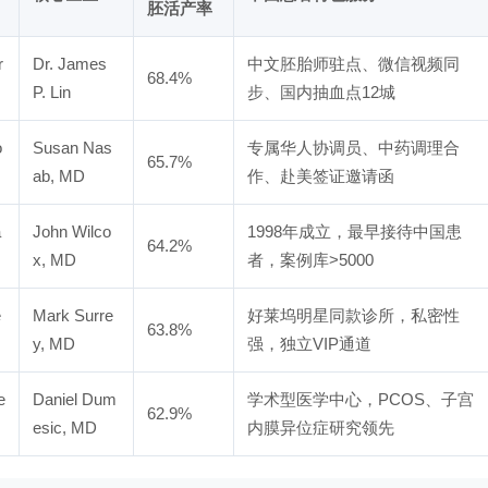
胚活产率
r
Dr. James
中文胚胎师驻点、微信视频同
68.4%
P. Lin
步、国内抽血点12城
o
Susan Nas
专属华人协调员、中药调理合
65.7%
ab, MD
作、赴美签证邀请函
a
John Wilco
1998年成立，最早接待中国患
64.2%
x, MD
者，案例库>5000
e
Mark Surre
好莱坞明星同款诊所，私密性
63.8%
y, MD
强，独立VIP通道
e
Daniel Dum
学术型医学中心，PCOS、子宫
62.9%
esic, MD
内膜异位症研究领先