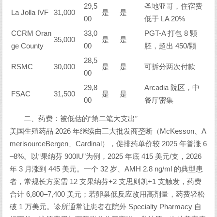
29,5
圣地亚哥，住宿费
La Jolla IVF
31,000
是
是
00
低于 LA 20%
CCRM Oran
33,0
PGT-A 打包 8 颗
35,000
是
是
ge County
00
胚，超出 450/颗
28,5
RSMC
30,000
是
是
可拆分两次付款
00
29,8
Arcadia 院区，中
FSAC
31,500
是
是
00
餐厅密集
二、药费：被低估的“第二笔大支出”
美国生殖药品 2026 年继续由三大批发商垄断（McKesson、A
merisourceBergen、Cardinal），促排药单价较 2025 年普涨 6
–8%。以“果纳芬 900IU”为例，2025 年底 415 美元/支，2026
年 3 月涨到 445 美元。一个 32 岁、AMH 2.8 ng/ml 的典型患
者，常规长方案需 12 支果纳芬+2 支思则凯+1 支触发，药费
合计 6,800–7,400 美元；若卵巢低反应改用高剂量，药费轻松
破 1 万美元。诊所通常让患者在院外 Specialty Pharmacy 自