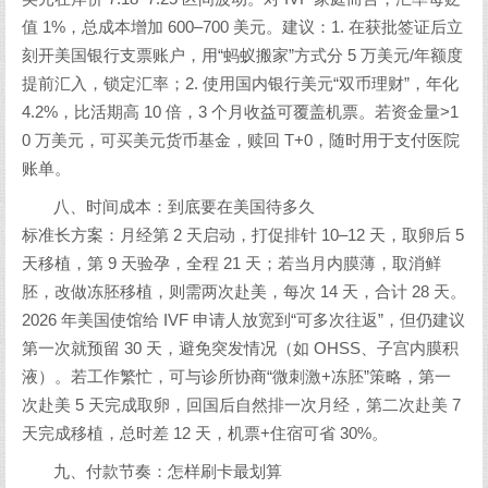
值 1%，总成本增加 600–700 美元。建议：1. 在获批签证后立
刻开美国银行支票账户，用“蚂蚁搬家”方式分 5 万美元/年额度
提前汇入，锁定汇率；2. 使用国内银行美元“双币理财”，年化
4.2%，比活期高 10 倍，3 个月收益可覆盖机票。若资金量>1
0 万美元，可买美元货币基金，赎回 T+0，随时用于支付医院
账单。
八、时间成本：到底要在美国待多久
标准长方案：月经第 2 天启动，打促排针 10–12 天，取卵后 5
天移植，第 9 天验孕，全程 21 天；若当月内膜薄，取消鲜
胚，改做冻胚移植，则需两次赴美，每次 14 天，合计 28 天。
2026 年美国使馆给 IVF 申请人放宽到“可多次往返”，但仍建议
第一次就预留 30 天，避免突发情况（如 OHSS、子宫内膜积
液）。若工作繁忙，可与诊所协商“微刺激+冻胚”策略，第一
次赴美 5 天完成取卵，回国后自然排一次月经，第二次赴美 7
天完成移植，总时差 12 天，机票+住宿可省 30%。
九、付款节奏：怎样刷卡最划算