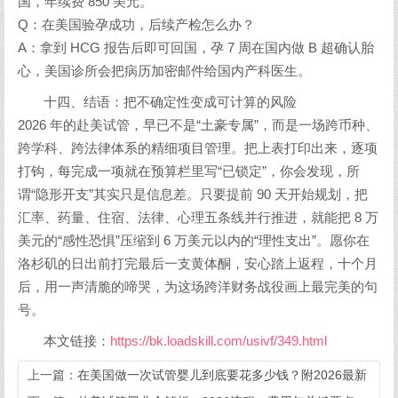
国，年续费 850 美元。
Q：在美国验孕成功，后续产检怎么办？
A：拿到 HCG 报告后即可回国，孕 7 周在国内做 B 超确认胎
心，美国诊所会把病历加密邮件给国内产科医生。
十四、结语：把不确定性变成可计算的风险
2026 年的赴美试管，早已不是“土豪专属”，而是一场跨币种、
跨学科、跨法律体系的精细项目管理。把上表打印出来，逐项
打钩，每完成一项就在预算栏里写“已锁定”，你会发现，所
谓“隐形开支”其实只是信息差。只要提前 90 天开始规划，把
汇率、药量、住宿、法律、心理五条线并行推进，就能把 8 万
美元的“感性恐惧”压缩到 6 万美元以内的“理性支出”。愿你在
洛杉矶的日出前打完最后一支黄体酮，安心踏上返程，十个月
后，用一声清脆的啼哭，为这场跨洋财务战役画上最完美的句
号。
本文链接：
https://bk.loadskill.com/usivf/349.html
上一篇：
在美国做一次试管婴儿到底要花多少钱？附2026最新