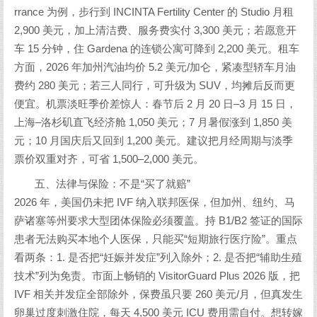
rrance 为例，步行到 INCINTA Fertility Center 的 Studio 月租
2,900 美元，加上清洁费、服务费实付 3,300 美元；若愿意开
车 15 分钟，住 Gardena 的连锁公寓可降到 2,200 美元。租车
方面，2026 年加州汽油均价 5.2 美元/加仑，紧凑型轿车月油
费约 280 美元；若三人同行，可升级为 SUV，均摊后反而更
便宜。机票淡旺季价差惊人：春节后 2 月 20 日–3 月 15 日，
上海–洛杉矶直飞经济舱 1,050 美元；7 月暑假涨到 1,850 美
元；10 月国庆后又回到 1,200 美元。建议把月经周期与淡季
票价双重对齐，可省 1,500–2,000 美元。
五、法律与保险：不是“买了就赔”
2026 年，美国仍未把 IVF 纳入联邦医保，但加州、纽约、马
萨诸塞等州要求大型团体保险必须覆盖。持 B1/B2 签证的国际
患者无法购买本地个人医保，只能买“短期旅行医疗险”。重点
看两条：1. 是否把“妊娠并发症”列入除外；2. 是否把“辅助生殖
技术”列为免责。市面上畅销的 VisitorGuard Plus 2026 版，把
IVF 相关并发症全部除外，保费虽只要 260 美元/月，但真发生
卵巢过度刺激住院，每天 4,500 美元 ICU 费用需自付。想转嫁