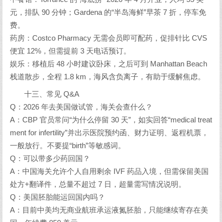
元，排队 90 分钟；Gardena 的“半岛海鲜”早茶 7 折，停车免
费。
药房：Costco Pharmacy 无需会员即可配药，促排针比 CVS
便宜 12%，但需提前 3 天电话预订。
娱乐：移植后 48 小时建议卧床，之后可到 Manhattan Beach
栈道散步，全程 1.8 km，海风含负离子，有助于缓解焦虑。
十三、常见 Q&A
Q：2026 年去美国做试管，海关会查什么？
A：CBP 官员常问“为什么停留 30 天”，如实回答“medical treat
ment for infertility”并出示医院预约函、财力证明、返程机票，
一般放行。不要提“birth”等敏感词。
Q：可以带多少药回国？
A：中国海关允许个人自用剩余 IVF 药品入境，但需保留美国
处方+翻译件，总量不超过 7 日，超量需写情况说明。
Q：美国胚胎能运回国内吗？
A：目前中美均无商业航班承运液氮胚胎，只能继续寄存在美