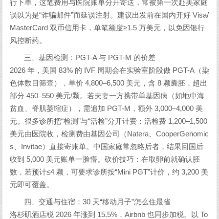
行下单，这笔费用与医院账单分开寄送，常被第一次赴美家庭
误以为是“诈骗邮件”而延误注射。建议出发前在国内开好 Visa/
MasterCard 双币信用卡，单笔额度≥1.5 万美元，以免因银行
风控断药。
三、基因检测：PGT-A 与 PGT-M 的价差
2026 年，美国 83% 的 IVF 周期会在实验室阶段做 PGT-A（染
色体数目筛查），单价 4,800–6,500 美元，含 8 颗囊胚，超出
部分 450–550 美元/颗。若夫妻一方携带单基因病（如地中海
贫血、脊肌萎缩症），需追加 PGT-M，额外 3,000–4,000 美
元。很多诊所把“检测”与“活检”分开计费：活检费 1,200–1,500
美元由医院收，检测费由基因公司（Natera、CooperGenomic
s、Invitae）直接寄账单。中国家庭常忽略后者，结果回国后
收到 5,000 美元账单一脸懵。砍价技巧：在取卵前就确认胚
数，若预计≤4 颗，可要求诊所按“Mini PGT”计价，约 3,200 美
元即可覆盖。
四、交通与住宿：30 天“移动月子”怎么住最省
洛杉矶酒店税 2026 年涨到 15.5%，Airbnb 也同步加税。以 To