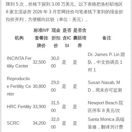
降到 5 次，价格下探到 3.08 万美元。以下表格把洛杉矶地区
8 家主流诊所 2026 年 3 月官网挂价与笔者线下拿到的现金折
扣价并列，方便横向比较（单位：美元）。
标准IVF
现金
是否
是否含
机构
套餐挂
折扣
含IC
囊胚培
备注
牌价
价
SI
养
Dr. James P. Lin 团
INCINTA Fer
30,0
32,500
是
是
队，中文协调员 1
tility Center
00
对 1
Reproductiv
29,0
Susan Nasab, M
e Fertility Ce
30,800
是
是
00
D，周末亦可监测
nter
31,5
Newport Beach 院
HRC Fertility
33,900
是
是
00
区停车 8 美元/次
32,0
Santa Monica 高端
SCRC
34,200
是
是
00
装修，翻译另计费