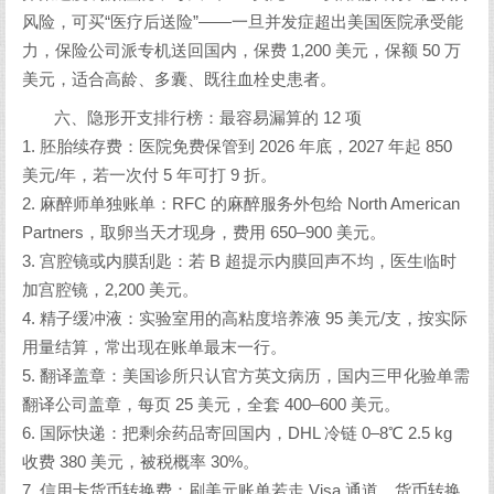
风险，可买“医疗后送险”——一旦并发症超出美国医院承受能
力，保险公司派专机送回国内，保费 1,200 美元，保额 50 万
美元，适合高龄、多囊、既往血栓史患者。
六、隐形开支排行榜：最容易漏算的 12 项
1. 胚胎续存费：医院免费保管到 2026 年底，2027 年起 850
美元/年，若一次付 5 年可打 9 折。
2. 麻醉师单独账单：RFC 的麻醉服务外包给 North American
Partners，取卵当天才现身，费用 650–900 美元。
3. 宫腔镜或内膜刮匙：若 B 超提示内膜回声不均，医生临时
加宫腔镜，2,200 美元。
4. 精子缓冲液：实验室用的高粘度培养液 95 美元/支，按实际
用量结算，常出现在账单最末一行。
5. 翻译盖章：美国诊所只认官方英文病历，国内三甲化验单需
翻译公司盖章，每页 25 美元，全套 400–600 美元。
6. 国际快递：把剩余药品寄回国内，DHL 冷链 0–8℃ 2.5 kg
收费 380 美元，被税概率 30%。
7. 信用卡货币转换费：刷美元账单若走 Visa 通道，货币转换