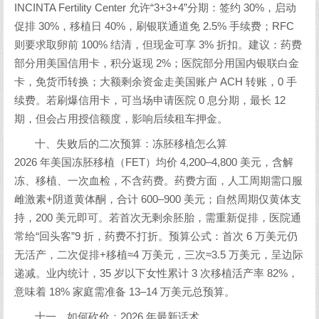
INCINTA Fertility Center 允许“3+3+4”分期：签约 30%，启动
促排 30%，移植日 40%，刷银联通道免 2.5% 手续费；RFC
则要求取卵前 100% 结清，但现金可享 3% 折扣。建议：药费
部分用美国信用卡，积分返现 2%；医院部分用国内银联白金
卡，免货币转换；大额剩余资金走美国账户 ACH 转账，0 手
续费。若刷爆信用卡，可当场申请医院 0 息分期，最长 12
期，但会占用授信额度，影响后续租车押金。
十、失败后的二次预算：冻胚移植怎么算
2026 年美国冻胚移植（FET）均价 4,200–4,800 美元，含解
冻、移植、一次血检，不含药费。药费方面，人工周期需口服
雌激素+阴道黄体酮，合计 600–900 美元；自然周期仅黄体支
持，200 美元即可。若首次无剩余胚胎，需重新促排，医院通
常给“回头客”9 折，药费不打折。预算公式：首次 6 万美元仍
无活产，二次促排+移植≈4 万美元，三次≈3.5 万美元，呈边际
递减。业内统计，35 岁以下女性累计 3 次移植活产率 82%，
意味着 18% 家庭需准备 13–14 万美元总预算。
十一、如何砍价：2026 年最新话术