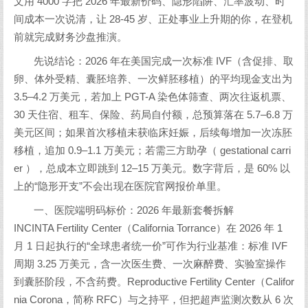
文用 4000 字把 2026 年最新价码、隐形陷阱、汇率波动、时
间成本一次说清，让 28-45 岁、正处事业上升期的你，在登机
前就完成财务沙盘推演。
先说结论：2026 年在美国完成一次标准 IVF（含促排、取
卵、体外受精、囊胚培养、一次鲜胚移植）的平均现金支出为
3.5–4.2 万美元，若加上 PGT-A 染色体筛查、两次往返机票、
30 天住宿、租车、保险、药局自付额，总预算落在 5.7–6.8 万
美元区间；如果首次移植未获临床妊娠，后续每增加一次冻胚
移植，追加 0.9–1.1 万美元；若需三方助孕（ gestational carri
er ），总成本立即跳到 12–15 万美元。数字背后，是 60% 以
上的“隐形开支”不会出现在医院官网报价单里。
一、医院端明码标价：2026 年最新套餐拆解
INCINTA Fertility Center（California Torrance）在 2026 年 1
月 1 日起执行的“全球患者统一价”可作为行业基准：标准 IVF
周期 3.25 万美元，含一次医生费、一次麻醉费、实验室操作
到囊胚阶段，不含药费。Reproductive Fertility Center（Califor
nia Corona，简称 RFC）与之持平，但把超声监测次数从 6 次