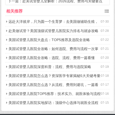
费用明细
下一篇：
赴美试管婴儿全解析：2026流程、费用与关键要点
相关推荐
远赴大洋彼岸，只为圆一个生育梦：去美国做辅助生殖，
07-30
究竟好在哪？
赴美做试管？美国顶级试管婴儿医院实力排名与就诊攻略
07-28
美国试管婴儿医院大盘点：TOP5推荐及选院全攻略
07-22
美国试管婴儿医院全攻略：如何选院、费用与流程一次掌
07-21
握
美国试管婴儿医院全攻略：选院、流程、费用一篇看懂
07-20
美国试管婴儿医院深度科普：流程、费用与选院策略
07-19
美国试管婴儿医院怎么选？资深医学专家揭秘5大关键考量
07-18
美国试管婴儿医院怎么选？从流程、费用到避坑，一篇看
07-17
懂所有关键点
美国试管婴儿医院TOP5推荐：技术实力、就医体验与流程
07-16
细节全揭秘
美国试管婴儿医院实地探访：顶级中心选择与就医全流程
07-15
揭秘