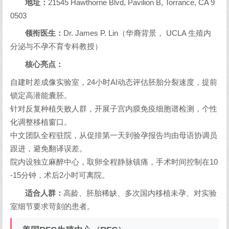
地址：
21545 Hawthorne Blvd, Pavilion B, Torrance, CA 9
0503
领衔医生：
Dr. James P. Lin（华裔背景， UCLA 生殖内
分泌与不孕不育专科教授）
核心亮点：
自建时差成像实验室，24小时AI动态评估胚胎分裂速度，提前
锁定高潜能囊胚。
针对反复种植失败人群，开展子宫内膜免疫细胞谱检测，个性
化调整移植窗口。
中文团队全程驻院，从促排第一天到验孕报告均由母语协调员
跟进，避免翻译误差。
院内设独立麻醉中心，取卵全程静脉镇痛，手术时间控制在10
-15分钟，术后2小时可离院。
适合人群：
高龄、胚胎稀缺、多次国内移植未孕、对实验
室细节要求苛刻的患者。