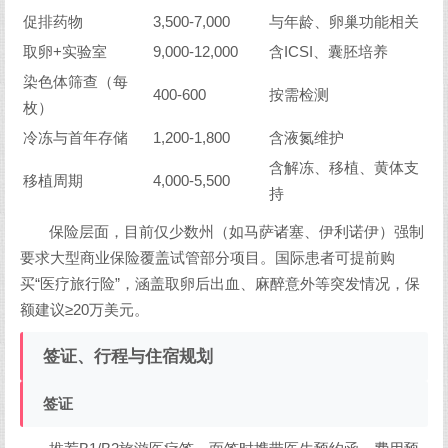
促排药物
3,500-7,000
与年龄、卵巢功能相关
取卵+实验室
9,000-12,000
含ICSI、囊胚培养
染色体筛查（每
400-600
按需检测
枚）
冷冻与首年存储
1,200-1,800
含液氮维护
含解冻、移植、黄体支
移植周期
4,000-5,500
持
保险层面，目前仅少数州（如马萨诸塞、伊利诺伊）强制
要求大型商业保险覆盖试管部分项目。国际患者可提前购
买“医疗旅行险”，涵盖取卵后出血、麻醉意外等突发情况，保
额建议≥20万美元。
签证、行程与住宿规划
签证