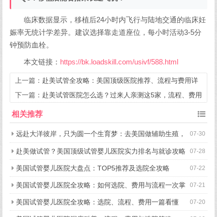
临床数据显示，移植后24小时内飞行与陆地交通的临床妊
娠率无统计学差异。建议选择靠走道座位，每小时活动3-5分
钟预防血栓。
本文链接：
https://bk.loadskill.com/usivf/588.html
上一篇：
赴美试管全攻略：美国顶级医院推荐、流程与费用详
解
下一篇：
赴美试管医院怎么选？过来人亲测这5家，流程、费用
一次看懂
相关推荐
远赴大洋彼岸，只为圆一个生育梦：去美国做辅助生殖，
07-30
究竟好在哪？
赴美做试管？美国顶级试管婴儿医院实力排名与就诊攻略
07-28
美国试管婴儿医院大盘点：TOP5推荐及选院全攻略
07-22
美国试管婴儿医院全攻略：如何选院、费用与流程一次掌
07-21
握
美国试管婴儿医院全攻略：选院、流程、费用一篇看懂
07-20