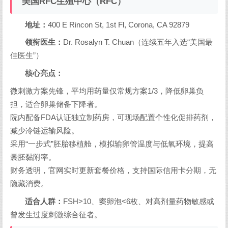
美国RFC生殖中心（RFC）
地址：
400 E Rincon St, 1st Fl, Corona, CA 92879
领衔医生：
Dr. Rosalyn T. Chuan（连续五年入选“美国最
佳医生”）
核心亮点：
微刺激方案先锋，平均用药量仅常规方案1/3，降低卵巢负
担，适合卵巢储备下降者。
院内配备FDA认证独立制药房，可现场配置个性化促排药剂，
减少冷链运输风险。
采用“一步式”胚胎移植舱，模拟输卵管温度与低氧环境，提高
囊胚黏附率。
财务透明，官网实时更新套餐价格，支持国际信用卡分期，无
隐藏消费。
适合人群：
FSH>10、窦卵泡<6枚、对高剂量药物敏感或
曾发生过度刺激综合征者。