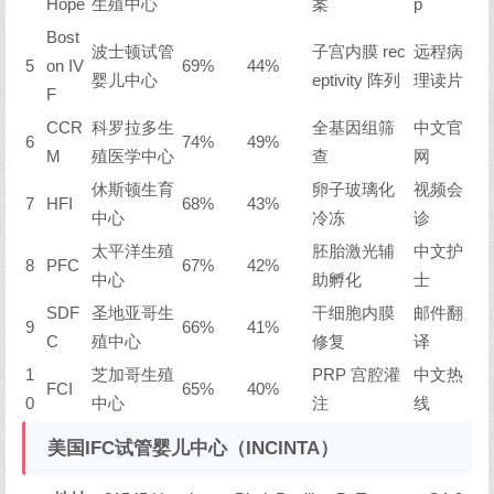
Hope
生殖中心
案
p
Bost
波士顿试管
子宫内膜 rec
远程病
5
on IV
69%
44%
婴儿中心
eptivity 阵列
理读片
F
CCR
科罗拉多生
全基因组筛
中文官
6
74%
49%
M
殖医学中心
查
网
休斯顿生育
卵子玻璃化
视频会
7
HFI
68%
43%
中心
冷冻
诊
太平洋生殖
胚胎激光辅
中文护
8
PFC
67%
42%
中心
助孵化
士
SDF
圣地亚哥生
干细胞内膜
邮件翻
9
66%
41%
C
殖中心
修复
译
1
芝加哥生殖
PRP 宫腔灌
中文热
FCI
65%
40%
0
中心
注
线
美国IFC试管婴儿中心（INCINTA）