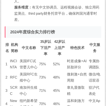
人。
服务维度：
有无中文协调员、远程视频会诊、独立用药
监测点、third party财务托管平台，确保跨国沟通零时
差。
2024年度综合实力排行榜
35岁以
42岁以
排
机构
中文服
中文名称
下活产
上活产
特色技术
名
简称
务
率
率
INCI
美国IFC试
时差成像+AI
专属协
1
75%
52%
NTA
管婴儿中心
胚胎评分
调团队
美国RFC生
微刺激+自然
微信/电
2
RFC
73%
48%
殖中心
周期
话双语
SCR
南加州生殖
睾丸显微取
驻沪代
3
71%
45%
C
中心
精
表处
New
纽约新希望
温和刺激方
中文Ap
4
70%
46%