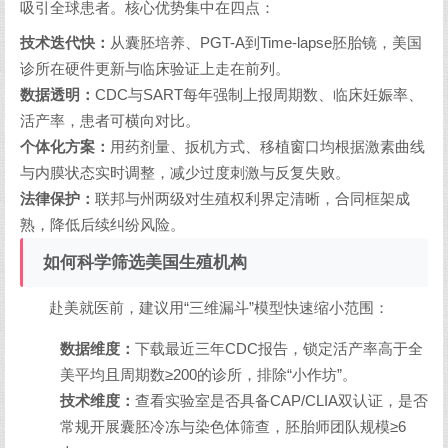
吸引全球患者。核心优势集中在四点：
技术迭代快：
从囊胚培养、PGT-A到Time-lapse胚胎镜，美国
诊所在硬件更新与临床验证上走在前列。
数据透明：
CDC与SART每年强制上报周期数、临床妊娠率、
活产率，患者可横向对比。
个体化方案：
用药剂量、扳机方式、移植窗口均根据激素曲线
与内膜状态实时调整，减少过度刺激与反复失败。
法律保护：
联邦与州两级对生殖权利界定清晰，合同框架成
熟，降低后续纠纷风险。
如何科学筛选美国生殖机构
赴美就医前，建议用“三维漏斗”模型快速缩小范围：
数据维度：
下载最近三年CDC报告，锁定活产率高于全
美平均且周期数≥200的诊所，排除“小作坊”。
技术维度：
查看实验室是否具备CAP/CLIA双认证，是否
常规开展囊胚冷冻与染色体筛查，胚胎师团队规模≥6