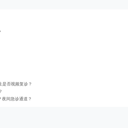
？
？
生是否视频复诊？
？
？夜间急诊通道？