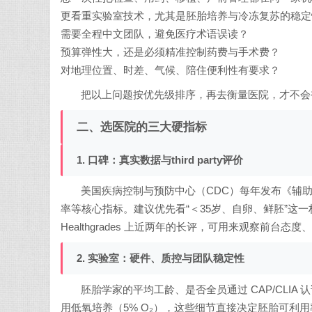
更看重实验室技术，尤其是胚胎培养与冷冻复苏的稳定
需要全程中文团队，避免医疗术语误读？
预算弹性大，还是必须精准控制药费与手术费？
对地理位置、时差、气候、陪住便利性有要求？
把以上问题按优先级排序，再去衡量医院，才不会
二、选医院的三大硬指标
1. 口碑：真实数据与third party评价
美国疾病控制与预防中心（CDC）每年发布《辅
率等核心指标。建议优先看“＜35岁、自卵、鲜胚”这一栏，样
Healthgrades 上近两年的长评，可用来观察前台
2. 实验室：硬件、质控与团队稳定性
胚胎学家的平均工龄、是否全员通过 CAP/CLIA 认证
用低氧培养（5% O₂），这些细节直接决定胚胎可利