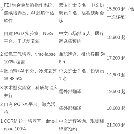
FEI 钛合金显微操作系统、
双语护士 3 名、中文协
3
15,500 起（
连续培养基、AI 胚胎评估
调员 2 名、远程视频会
一次移植）
软件
诊
自建 PGD 实验室、NGS
中文市场部 6 人、医疗
18,800 起
平台、干式培养箱
翻译需预约
2
低氧三气培养、time-lapse
兼职翻译、微信客服 5×
17,200 起
100% 覆盖
8 h
4
胚胎镜+AI 评分、冷冻复苏
中文护士 2 名、协调员
14,900 起
率 98.5%
1 名
3
学术型实验室、科研与临床
需外部翻译
19,500 起
并行
2
自有 PGT-A 平台、激光活
需外部翻译
18,600 起
检
1
CCRM 统一培养基、time-l
中文远程咨询、现场翻
21,000 起
apse 100%
译需预约