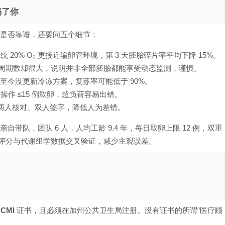
骗了你
验室是否靠谱，还要问五个细节：
传统 20% O₂ 更接近输卵管环境，第 3 天胚胎碎片率平均下降 15%。
器、周期数却很大，说明并非全部胚胎都能享受动态监测，谨慎。
果至今没更新冷冻方案，复苏率可能低于 90%。
天操作 ≤15 例取卵，超负荷容易出错。
两人核对、双人签字，降低人为差错。
 Lin 亲自带队，团队 6 人，人均工龄 9.4 年，每日取卵上限 12 例，双重
将形态学评分与代谢组学数据交叉验证，减少主观误差。
CMI
证书，且必须在加州公共卫生局注册。没有证书的所谓“医疗顾