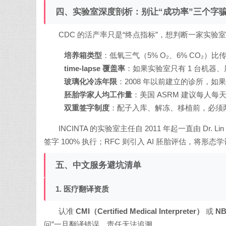
四、实验室深度剖析：别让“成功率”三个字
CDC 的活产率只是“终点指标”，想判断一家实
培养箱类型
：低氧三气（5% O₂、6% CO₂）比
time-lapse 覆盖率
：如果实验室只有 1 台机
玻璃化冷冻年限
：2008 年以前建立的诊所，如
胚胎学家人均工作量
：美国 ASRM 建议每人每
双重签字制度
：配子入库、解冻、移植前，必须
INCINTA 的实验室主任自 2011 年起一直由 Dr.
签字 100% 执行；RFC 则引入 AI 胚胎评估，
五、中文服务避坑清单
1. 医疗翻译资质
认准
CMI（Certified Medical Interpreter）
或
NB
问”一旦翻译错误，责任无法追溯。