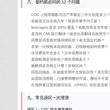
八、签约前必问的 12 个问题
CDC 上报周期数与活产率最近三年分别是多少
实验室主任在岗几年？胚胎学家平均工龄？
time-lapse 是否 100% 覆盖？低氧培养是否常规
是否持 CMI 医疗翻译？能否出具翻译员执照号？
药费是否直接对接持牌药房？有无指定代购？
若第一次移植未临床妊娠，后续移植如何收费？
冷冻费首年含多久？次年续费价格？
基因检测是否外包？报告周期多久？
麻醉师是否独立计费？价格区间？
回国后抽血、B 超能否用中文报告回传？美方医
如需取消周期，已缴费用哪些可退、哪些不可退
出现卵巢过度刺激综合征（OHSS）的应急流程
九、常见误区一次澄清
误区 1：CDC 排名越高越好