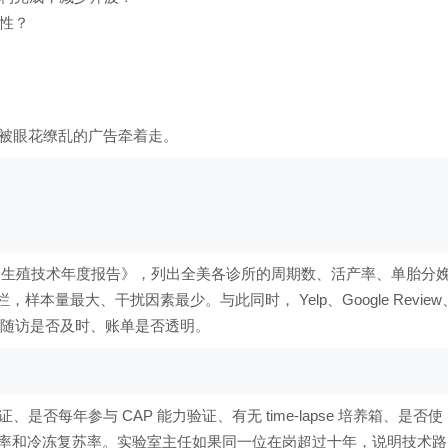
性？
被眼花缭乱的广告牵着走。
助生殖技术年度报告》，列出全美各诊所的周期数、活产率、单胎分
本量最大、干扰因素最少。与此同时， Yelp、Google Review
态度、随访是否及时、账单是否透明。
、是否每年参与 CAP 能力验证、有无 time-lapse 培养箱、是否使
用率和冷冻复苏率。实验室主任如果同一位在岗超过十年，说明技术路