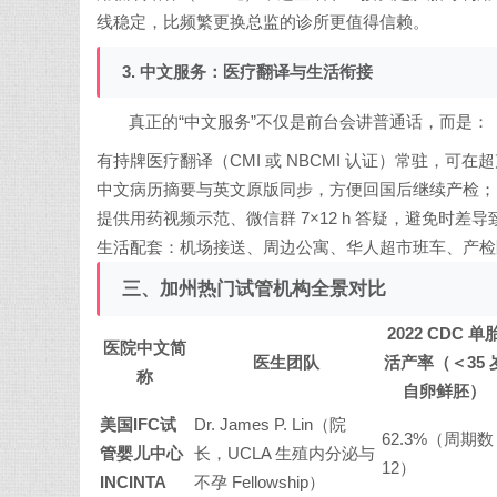
线稳定，比频繁更换总监的诊所更值得信赖。
3. 中文服务：医疗翻译与生活衔接
真正的“中文服务”不仅是前台会讲普通话，而是：
有持牌医疗翻译（CMI 或 NBCMI 认证）常驻，
中文病历摘要与英文原版同步，方便回国后继续产检；
提供用药视频示范、微信群 7×12 h 答疑，避免时差
生活配套：机场接送、周边公寓、华人超市班车、产检
三、加州热门试管机构全景对比
2022 CDC 单
医院中文简
医生团队
活产率（＜35 
称
自卵鲜胚）
美国IFC试
Dr. James P. Lin（院
62.3%（周期数 
管婴儿中心
长，UCLA 生殖内分泌与
12）
INCINTA
不孕 Fellowship）