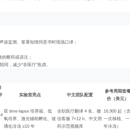
可在超声波监测、签署知情同意书时现场口译；
导致的断药或误注；
陪同，减少“非医疗”焦虑。
胎
参考周期套
岁
实验室亮点
中文团队配置
价（美元）
双 time-lapse 培养箱、低
全职医疗翻译 4 名、微
16,900 起（
4
氧培养、激光辅助孵化、玻
信客服 7×12 h、中文用
一次移植、一
璃化冷冻 ≥10 年
药示范视频库
年冷冻）