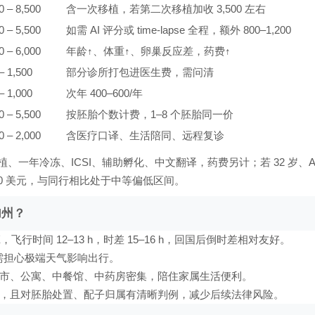
0 – 8,500
含一次移植，若第二次移植加收 3,500 左右
0 – 5,500
如需 AI 评分或 time-lapse 全程，额外 800–1,200
0 – 6,000
年龄↑、体重↑、卵巢反应差，药费↑
– 1,500
部分诊所打包进医生费，需问清
– 1,000
次年 400–600/年
0 – 5,500
按胚胎个数计费，1–8 个胚胎同一价
0 – 2,000
含医疗口译、生活陪同、远程复诊
一次移植、一年冷冻、ICSI、辅助孵化、中文翻译，药费另计；若 32 岁、
21,000 美元，与同行相比处于中等偏低区间。
加州？
行时间 12–13 h，时差 15–16 h，回国后倒时差相对友好。
植前后无需担心极端天气影响出行。
市、公寓、中餐馆、中药房密集，陪住家属生活便利。
，且对胚胎处置、配子归属有清晰判例，减少后续法律风险。