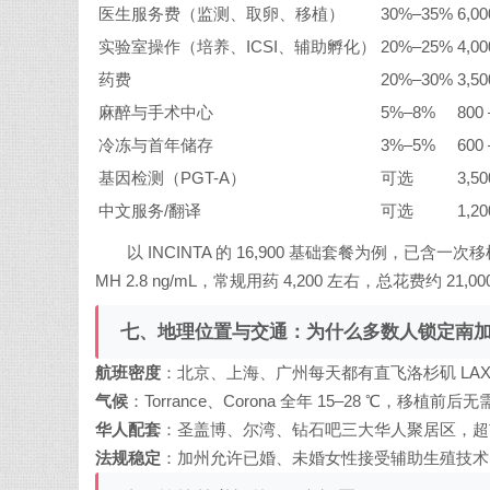
医生服务费（监测、取卵、移植）
30%–35%
6,00
实验室操作（培养、ICSI、辅助孵化）
20%–25%
4,00
药费
20%–30%
3,50
麻醉与手术中心
5%–8%
800 
冷冻与首年储存
3%–5%
600 
基因检测（PGT-A）
可选
3,50
中文服务/翻译
可选
1,20
以 INCINTA 的 16,900 基础套餐为例，已含
MH 2.8 ng/mL，常规用药 4,200 左右，总花费约 
七、地理位置与交通：为什么多数人锁定南
航班密度
：北京、上海、广州每天都有直飞洛杉矶 LAX，飞
气候
：Torrance、Corona 全年 15–28 ℃，移
华人配套
：圣盖博、尔湾、钻石吧三大华人聚居区，超
法规稳定
：加州允许已婚、未婚女性接受辅助生殖技术