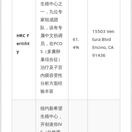
生殖中心之
一，九位专
家组成团
队，设有专
15503 Ven
HRC F
属中文协调
61.
tura Blvd
ertilit
员，在PCO
4%
Encino, CA
y
S（多囊卵
91436
巢综合征）
治疗及子宫
内膜容受性
分析方面经
验丰富
纽约新希望
生殖中心，
开创迷你IV
F（自然周