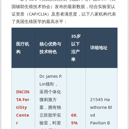
国辅助生殖技术协会）发布的最新数据，结合实验室认
证资质（CAP/CLIA）及患者满意度，以下八家机构代表
了美国生殖医学的最高水平：
35岁
医疗机
核心优势与
以下
详细地址
构
技术特色
活产
率
Dr. James P.
Lin领衔，
INCIN
采用个体化
TA Fer
微刺激方
21545 Ha
tility
案，拥有独
wthorne Bl
Cente
立胚胎学实
68.
vd
r
验室，时差
5%
Pavilion B