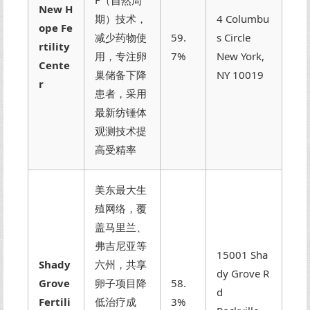
New H
期）技术，
4 Columbu
ope Fe
减少药物使
59.
s Circle
rtility
用，专注卵
7%
New York,
Cente
巢储备下降
NY 10019
r
患者，采用
最新纺锤体
观测技术提
高受精率
美东最大生
殖网络，覆
盖马里兰、
弗吉尼亚等
15001 Sha
Shady
六州，共享
dy Grove R
Grove
卵子项目降
58.
d
Fertili
低治疗成
3%