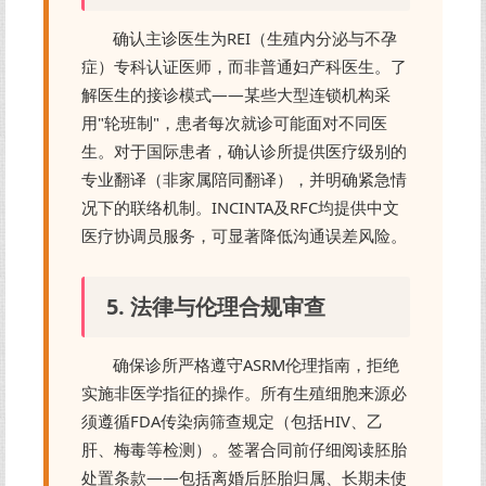
确认主诊医生为REI（生殖内分泌与不孕
症）专科认证医师，而非普通妇产科医生。了
解医生的接诊模式——某些大型连锁机构采
用"轮班制"，患者每次就诊可能面对不同医
生。对于国际患者，确认诊所提供医疗级别的
专业翻译（非家属陪同翻译），并明确紧急情
况下的联络机制。INCINTA及RFC均提供中文
医疗协调员服务，可显著降低沟通误差风险。
5. 法律与伦理合规审查
确保诊所严格遵守ASRM伦理指南，拒绝
实施非医学指征的操作。所有生殖细胞来源必
须遵循FDA传染病筛查规定（包括HIV、乙
肝、梅毒等检测）。签署合同前仔细阅读胚胎
处置条款——包括离婚后胚胎归属、长期未使