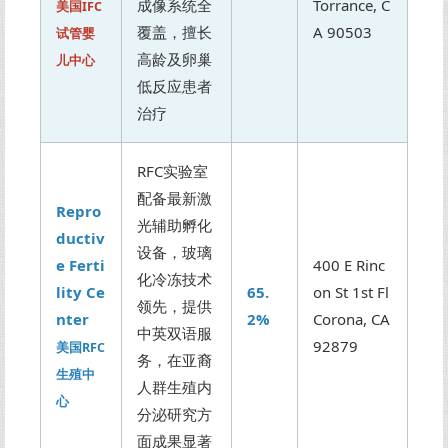
成像系统全
Torrance, C
美国IFC
覆盖，擅长
A 90503
试管婴
高龄及卵巢
儿中心
低反应患者
治疗
RFC实验室
配备最新激
Repro
光辅助孵化
ductiv
设备，玻璃
e Ferti
400 E Rinc
化冷冻技术
lity Ce
65.
on St 1st Fl
领先，提供
nter
2%
Corona, CA
中英双语服
92879
美国RFC
务，在亚裔
生殖中
人群生殖内
心
分泌研究方
面成果显著