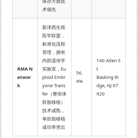
保存方面技
术领先
新泽西生殖
医学联盟，
标准化流程
管理，拥有
内部遗传学
140 Allen S
RMA N
实验室，Eu
t
56.
etwor
ploid Embr
Basking Ri
4%
k
yone Trans
dge, NJ 07
fer（整倍体
920
胚胎移植）
技术成熟，
单胚胎移植
成功率突出