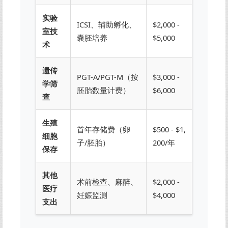
实验
ICSI、辅助孵化、
$2,000 -
室技
囊胚培养
$5,000
术
遗传
PGT-A/PGT-M（按
$3,000 -
学筛
胚胎数量计费）
$6,000
查
生殖
首年存储费（卵
$500 - $1,
细胞
子/胚胎）
200/年
保存
其他
术前检查、麻醉、
$2,000 -
医疗
妊娠监测
$4,000
支出