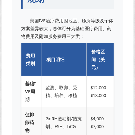
美国IVF治疗费用因地区、诊所等级及个体
方案差异较大，总体可分为基础医疗费用、药
物费用及附加服务费用三大类：
价格区
费用
项目明细
间（美
类别
元）
基础I
监测、取卵、受
$12,000 -
VF周
精、培养、移植
$18,000
期
促排
GnRH激动剂/拮抗
$4,000 -
卵药
剂、FSH、hCG
$7,000
物