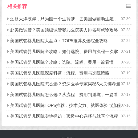
键考量
相关推荐
远赴大洋彼岸，只为圆一个生育梦：去美国做辅助生殖，
07-30
究竟好在哪？
赴美做试管？美国顶级试管婴儿医院实力排名与就诊攻略
07-28
美国试管婴儿医院大盘点：TOP5推荐及选院全攻略
07-22
美国试管婴儿医院全攻略：如何选院、费用与流程一次掌
07-21
握
美国试管婴儿医院全攻略：选院、流程、费用一篇看懂
07-20
美国试管婴儿医院深度科普：流程、费用与选院策略
07-19
美国试管婴儿医院怎么选？资深医学专家揭秘5大关键考量
07-18
美国试管婴儿医院怎么选？从流程、费用到避坑，一篇看
07-17
懂所有关键点
美国试管婴儿医院TOP5推荐：技术实力、就医体验与流程
07-16
细节全揭秘
美国试管婴儿医院实地探访：顶级中心选择与就医全流程
07-15
揭秘