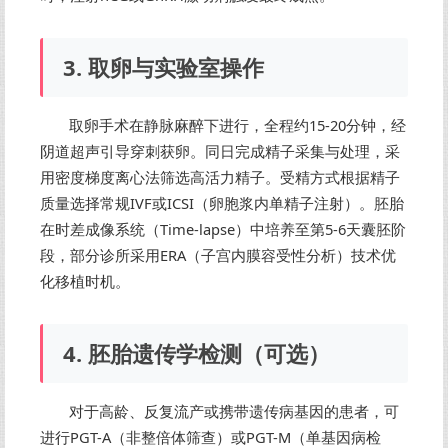
3. 取卵与实验室操作
取卵手术在静脉麻醉下进行，全程约15-20分钟，经
阴道超声引导穿刺获卵。同日完成精子采集与处理，采
用密度梯度离心法筛选高活力精子。受精方式根据精子
质量选择常规IVF或ICSI（卵胞浆内单精子注射）。胚胎
在时差成像系统（Time-lapse）中培养至第5-6天囊胚阶
段，部分诊所采用ERA（子宫内膜容受性分析）技术优
化移植时机。
4. 胚胎遗传学检测（可选）
对于高龄、反复流产或携带遗传病基因的患者，可
进行PGT-A（非整倍体筛查）或PGT-M（单基因病检