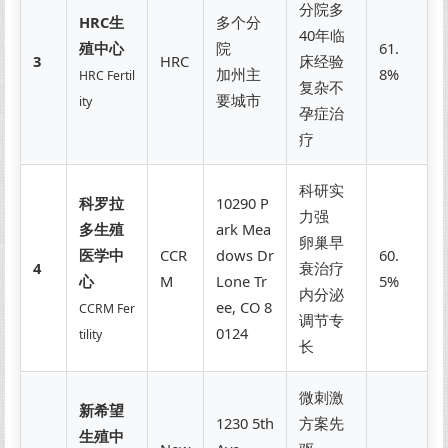
分院多
HRC生
多个分
40年临
殖中心
院
61.
3
HRC
床经验
加州主
8%
HRC Fertil
复杂不
要城市
ity
孕症治
疗
科研实
科罗拉
10290 P
力强
多生殖
ark Mea
卵巢早
医学中
CCR
dows Dr
60.
4
衰治疗
心
M
Lone Tr
5%
内分泌
ee, CO 8
CCRM Fer
调节专
0124
tility
长
微刺激
新希望
1230 5th
方案先
生殖中