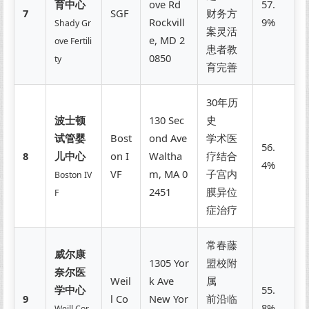
育中心
ove Rd
57.
7
SGF
财务方
Rockvill
9%
Shady Gr
案灵活
e, MD 2
ove Fertili
患者教
0850
ty
育完善
30年历
波士顿
130 Sec
史
试管婴
Bost
ond Ave
学术医
56.
8
儿中心
on I
Waltha
疗结合
4%
VF
m, MA 0
子宫内
Boston IV
2451
膜异位
F
症治疗
常春藤
威尔康
1305 Yor
盟校附
奈尔医
Weil
k Ave
属
学中心
55.
9
l Co
New Yor
前沿临
8%
Weill Cor