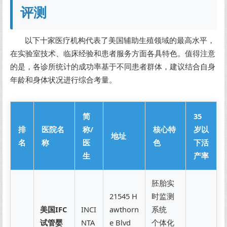
评测
以下十家医疗机构代表了美国辅助生殖领域的最高水平，
在实验室技术、临床经验和患者服务方面各具特色。值得注意
的是，各诊所统计的成功率基于不同患者群体，建议结合自身
年龄和身体状况进行综合考量。
简
35
排
医院名
称/
核心特
岁以
地址
名
称
医
色
下活
生
产率
胚胎实
21545 H
时监测
美国IFC
INCI
awthorn
系统
试管婴
NTA
e Blvd
个体化