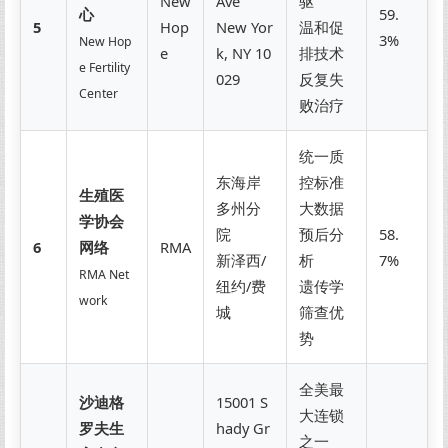
New
Ave
驱
心
59.
5
Hop
New Yor
温和促
3%
New Hop
e
k, NY 10
排技术
e Fertility
029
反复失
Center
败治疗
统一质
东海岸
控标准
生殖医
多州分
大数据
学协会
院
预后分
58.
6
网络
RMA
新泽西/
析
7%
RMA Net
纽约/费
遗传学
work
城
筛查优
势
全美最
沙迪格
15001 S
大连锁
罗夫生
hady Gr
之一