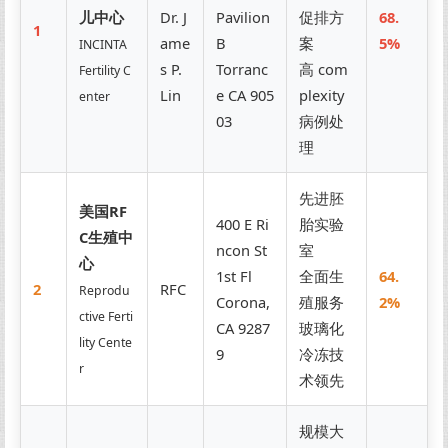
儿中心
Dr. J
Pavilion
促排方
68.
1
ame
B
案
5%
INCINTA
s P.
Torranc
高 com
Fertility C
Lin
e CA 905
plexity
enter
03
病例处
理
先进胚
美国RF
400 E Ri
胎实验
C生殖中
ncon St
室
心
1st Fl
全面生
64.
2
RFC
Reprodu
Corona,
殖服务
2%
ctive Ferti
CA 9287
玻璃化
lity Cente
9
冷冻技
r
术领先
规模大