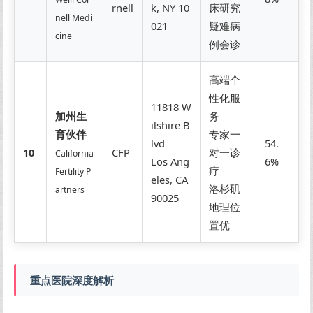
rnell
k, NY 10
床研究
nell Medi
021
疑难病
cine
例会诊
高端个
性化服
11818 W
加州生
务
ilshire B
育伙伴
专家一
lvd
54.
10
CFP
对一诊
California
Los Ang
6%
疗
Fertility P
eles, CA
洛杉矶
artners
90025
地理位
置优
重点医院深度解析