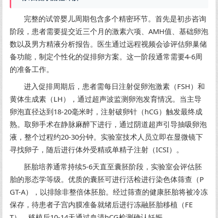
完整的试管婴儿周期包含多个精密环节。首先是初步咨询
阶段，患者需要提交近三个月的激素六项、AMH值、基础卵泡
数以及男方精液分析报告。医生通过远程视频会诊评估卵巢储
备功能，制定个性化的促排卵方案。这一阶段通常需要4-6周
的准备工作。
进入促排周期后，患者需每日注射促卵泡激素（FSH）和
黄体生成素（LH），通过超声波监测卵泡发育情况。当主导
卵泡直径达到18-20毫米时，注射破卵针（hCG）触发最终成
熟。取卵手术在静脉麻醉下进行，通过阴道超声引导抽吸卵泡
液，整个过程约20-30分钟。实验室技术人员立即在显微镜下
寻找卵子，随后进行体外受精或单精子注射（ICSI）。
胚胎培养通常持续5-6天直至囊胚阶段，实验室会评估胚
胎的形态学等级。优质的囊胚可进行活检进行染色体筛查（P
GT-A），以排除非整倍体胚胎。经过筛查的健康胚胎将被冷冻
保存，待患者子宫内膜准备就绪后进行冻融胚胎移植（FE
T）。移植后10-14天通过血清hCG检测确认妊娠。