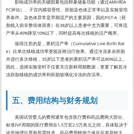
影响成功率的关键因素包括卵巢储备功能（通过AMH和A
FC评估）、子宫内膜容受性、胚胎染色体正常率以及实验室培
养条件。染色体异常是早期流产的主要原因，因此PGT-A（胚
胎植入前非整倍体筛查）在38岁以上患者中尤为重要，可将流
产率从40%降至10%以下，同时提高每次移植的活产概率。
值得注意的是，累积活产率（Cumulative Live Birth Rat
e）比单次移植成功率更能反映治疗效果。通过冷冻多余胚胎
并进行多次移植，35岁以下患者的累积活产率可达80%以上。
因此，选择实验室时不仅要关注新鲜周期数据，更要了解其冷
冻胚胎移植的成功率和胚胎玻璃化冷冻的存活率。
五、费用结构与财务规划
美国试管婴儿的费用通常包含医疗费和药品费两大部分。
标准IVF周期的医疗费用在1.5万至2.5万美元之间，具体取决于
诊所地理位置和所需技术。药品费用根据个体反应差异较大，