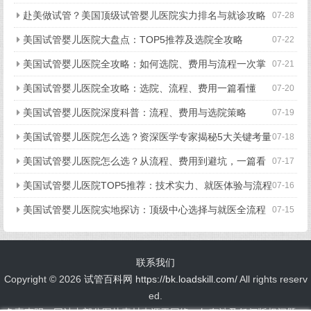
究竟好在哪？
赴美做试管？美国顶级试管婴儿医院实力排名与就诊攻略
07-28
美国试管婴儿医院大盘点：TOP5推荐及选院全攻略
07-22
美国试管婴儿医院全攻略：如何选院、费用与流程一次掌
07-21
握
美国试管婴儿医院全攻略：选院、流程、费用一篇看懂
07-20
美国试管婴儿医院深度科普：流程、费用与选院策略
07-19
美国试管婴儿医院怎么选？资深医学专家揭秘5大关键考量
07-18
美国试管婴儿医院怎么选？从流程、费用到避坑，一篇看
07-17
懂所有关键点
美国试管婴儿医院TOP5推荐：技术实力、就医体验与流程
07-16
细节全揭秘
美国试管婴儿医院实地探访：顶级中心选择与就医全流程
07-15
揭秘
联系我们
Copyright ©
2026
试管百科网
https://bk.loadskill.com/
All rights reserv
ed.