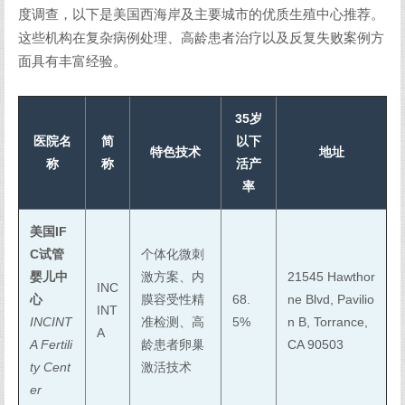
度调查，以下是美国西海岸及主要城市的优质生殖中心推荐。
这些机构在复杂病例处理、高龄患者治疗以及反复失败案例方
面具有丰富经验。
35岁
医院名
简
以下
特色技术
地址
称
称
活产
率
美国IF
C试管
个体化微刺
婴儿中
激方案、内
21545 Hawthor
INC
心
膜容受性精
68.
ne Blvd, Pavilio
INT
INCINT
准检测、高
5%
n B, Torrance,
A
A Fertili
龄患者卵巢
CA 90503
ty Cent
激活技术
er