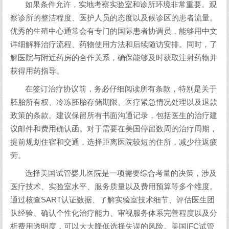
如果条件允许，实地考察实验室和诊所环境非常重要。观
察诊所的整洁程度、医护人员的态度以及候诊区的患者流量。
优秀的生殖中心通常会有专门的国际患者协调员，能够用中文
详细解释治疗流程、药物使用方法和后续随访安排。同时，了
解医院与附近药房的合作关系，确保能够及时获取注射药物并
获得用药指导。
在签订治疗协议前，务必仔细阅读所有条款，特别是关于
胚胎所有权、冷冻胚胎存储期限、医疗紧急情况处理以及退款
政策的条款。建议保留所有书面沟通记录，包括医生的治疗建
议邮件和费用确认函。对于需要在美国停留数周的治疗周期，
提前规划住宿和交通，选择距离医院较短的住所，减少往返疲
劳。
选择美国试管婴儿医院是一项需要综合考量的决策，涉及
医疗技术、实验室水平、服务质量以及费用预算等多个维度。
通过核查SART认证数据、了解实验室技术细节、评估医生团
队经验、确认个性化治疗能力、审视服务体系完善程度以及分
析费用透明度，可以大大降低选择失误的风险。美国IFC试管