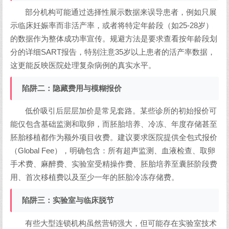
部分机构可能通过选择性展示数据来误导患者，例如只展
示临床妊娠率而非活产率，或者将特定年龄段（如25-28岁）
的数据作为整体成功率宣传。规避方法是要求查看按年龄段划
分的详细SART报告，特别注意35岁以上患者的活产率数据，
这更能反映医院处理复杂病例的真实水平。
陷阱二：隐藏费用与模糊报价
低价吸引后层层加价是常见套路。某些诊所的初始报价可
能仅包含基础监测和取卵，而胚胎培养、冷冻、年度存储甚至
胚胎移植都作为额外项目收费。建议要求医院提供全包式报价
（Global Fee），明确包含：所有超声监测、血液检查、取卵
手术费、麻醉费、实验室受精操作费、胚胎培养至囊胚阶段费
用、首次移植费以及至少一年的胚胎冷冻存储费。
陷阱三：实验室与临床脱节
有些大型连锁机构虽然营销强大，但可能存在实验室技术