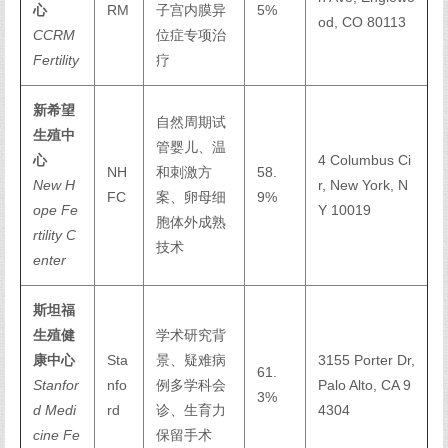
心
RM
子宫内膜异
5%
od, CO 80113
CCRM
位症专项治
Fertility
疗
新希望
自然周期试
生殖中
管婴儿、温
心
4 Columbus Ci
NH
和刺激方
58.
New H
r, New York, N
FC
案、卵母细
9%
ope Fe
Y 10019
胞体外成熟
rtility C
技术
enter
斯坦福
生殖健
学术研究背
康中心
Sta
景、疑难病
3155 Porter Dr,
61.
Stanfor
nfo
例多学科会
Palo Alto, CA 9
3%
d Medi
rd
诊、生育力
4304
cine Fe
保留手术