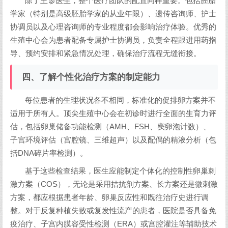
除了主诊医生，整个医疗团队的配置同样重要。包括胚胎
学家（特别是高级胚胎学家的从业年限）、遗传咨询师、护士
协调员以及心理咨询师的专业程度都会影响治疗体验。优秀的
生殖中心会为患者配备专属护士协调员，负责全程跟进用药指
导、预约安排和紧急情况处理，确保治疗流程无缝衔接。
四、了解个性化治疗方案的制定能力
每位患者的生理状况各不相同，标准化的促排卵方案并不
适用于所有人。顶尖生殖中心会在初诊时进行全面的生育力评
估，包括卵巢储备功能检测（AMH、FSH、窦卵泡计数）、
子宫环境评估（宫腔镜、三维超声）以及配偶的精液分析（包
括DNA碎片率检测）。
基于这些检查结果，医生应能制定个体化的控制性卵巢刺
激方案（COS），无论是采用拮抗剂方案、长方案还是微刺激
方案，都应根据患者年龄、卵巢反应性和既往治疗史进行调
整。对于反复种植失败或复发性流产的患者，医院是否具备免
疫治疗、子宫内膜容受性检测（ERA）或宫腔灌注等辅助技术