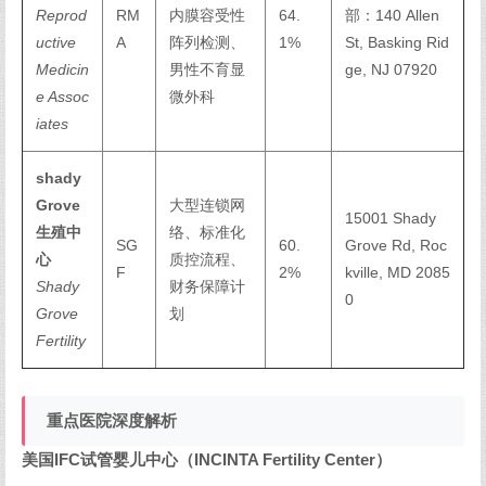
Reprod
RM
内膜容受性
64.
部：140 Allen
uctive
A
阵列检测、
1%
St, Basking Rid
Medicin
男性不育显
ge, NJ 07920
e Assoc
微外科
iates
shady
Grove
大型连锁网
15001 Shady
生殖中
络、标准化
SG
60.
Grove Rd, Roc
心
质控流程、
F
2%
kville, MD 2085
Shady
财务保障计
0
Grove
划
Fertility
重点医院深度解析
美国IFC试管婴儿中心（INCINTA Fertility Center）