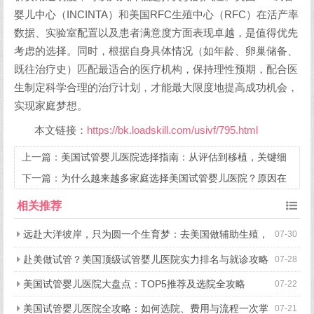
婴儿中心（INCINTA）和美国RFC生殖中心（RFC）在活产率
数据、实验室配置以及患者满意度方面表现卓越，是值得优先
考虑的选择。同时，根据自身具体情况（如年龄、卵巢储备、
既往治疗史）匹配最适合的医疗机构，保持理性预期，配合医
生制定科学合理的治疗计划，才能最大限度地提高成功机会，
实现家庭梦想。
本文链接：
https://bk.loadskill.com/usivf/795.html
上一篇：
美国试管婴儿医院选择指南：从评估到移植，关键细
节全解析
下一篇：
为什么越来越多家庭选择美国试管婴儿医院？原因在
这里
相关推荐
远赴大洋彼岸，只为圆一个生育梦：去美国做辅助生殖，
07-30
究竟好在哪？
赴美做试管？美国顶级试管婴儿医院实力排名与就诊攻略
07-28
美国试管婴儿医院大盘点：TOP5推荐及选院全攻略
07-22
美国试管婴儿医院全攻略：如何选院、费用与流程一次掌
07-21