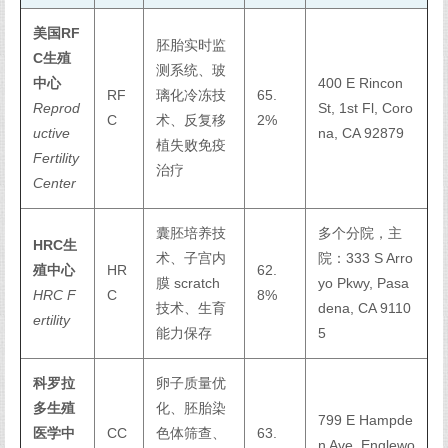
美国RF
胚胎实时监
C生殖
测系统、玻
中心
400 E Rincon
RF
璃化冷冻技
65.
Reprod
St, 1st Fl, Coro
C
术、反复移
2%
uctive
na, CA 92879
植失败免疫
Fertility
治疗
Center
囊胚培养技
多个分院，主
HRC生
术、子宫内
院：333 S Arro
殖中心
HR
62.
膜 scratch
yo Pkwy, Pasa
HRC F
C
8%
技术、生育
dena, CA 9110
ertility
能力保存
5
科罗拉
卵子质量优
多生殖
化、胚胎染
799 E Hampde
医学中
CC
色体筛查、
63.
n Ave, Englewo