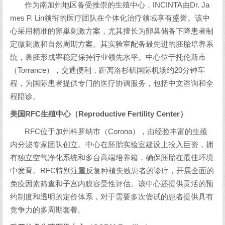
作为南加州地区备受推崇的生殖中心，INCINTA由Dr. Ja
mes P. Lin领衔的医疗团队在个体化治疗领域享有盛誉。该中
心采用精准的卵巢刺激方案，尤其擅长为卵巢储备下降患者制
定微刺激和自然周期方案。其实验室配备最先进的胚胎培养系
统，囊胚形成率稳定保持行业领先水平。中心位于托伦斯市
（Torrance），交通便利，距离洛杉矶国际机场约20分钟车
程，为国际患者提供专门的医疗协调服务，包括中文咨询和全
程陪诊。
美国RFC生殖中心（Reproductive Fertility Center）
RFC位于加州科罗纳市（Corona），由经验丰富的生殖
内分泌专家团队创立。中心在胚胎实验室建设上投入巨资，拥
有独立空气净化系统和多台高端培养箱，确保胚胎在最佳环境
中发育。RFC特别注重反复种植失败患者的诊疗，开展全面的
免疫因素筛查和子宫内膜容受性评估。该中心还提供灵活的预
约制度和透明的定价体系，对于需要多次尝试的患者提供具有
竞争力的多周期套餐。