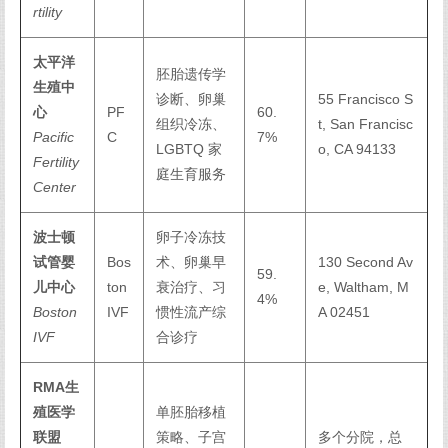
rtility
太平洋
胚胎遗传学
生殖中
诊断、卵巢
55 Francisco S
心
PF
60.
组织冷冻、
t, San Francisc
Pacific
C
7%
LGBTQ 家
o, CA 94133
Fertility
庭生育服务
Center
波士顿
卵子冷冻技
试管婴
Bos
术、卵巢早
130 Second Av
59.
儿中心
ton
衰治疗、习
e, Waltham, M
4%
Boston
IVF
惯性流产综
A 02451
IVF
合诊疗
RMA生
殖医学
单胚胎移植
联盟
策略、子宫
多个分院，总