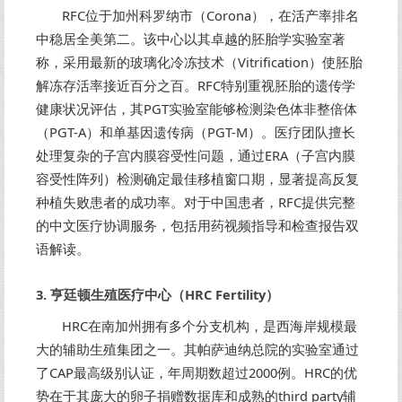
RFC位于加州科罗纳市（Corona），在活产率排名
中稳居全美第二。该中心以其卓越的胚胎学实验室著
称，采用最新的玻璃化冷冻技术（Vitrification）使胚胎
解冻存活率接近百分之百。RFC特别重视胚胎的遗传学
健康状况评估，其PGT实验室能够检测染色体非整倍体
（PGT-A）和单基因遗传病（PGT-M）。医疗团队擅长
处理复杂的子宫内膜容受性问题，通过ERA（子宫内膜
容受性阵列）检测确定最佳移植窗口期，显著提高反复
种植失败患者的成功率。对于中国患者，RFC提供完整
的中文医疗协调服务，包括用药视频指导和检查报告双
语解读。
3. 亨廷顿生殖医疗中心（HRC Fertility）
HRC在南加州拥有多个分支机构，是西海岸规模最
大的辅助生殖集团之一。其帕萨迪纳总院的实验室通过
了CAP最高级别认证，年周期数超过2000例。HRC的优
势在于其庞大的卵子捐赠数据库和成熟的third party辅