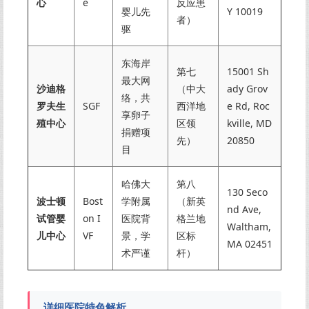
心
e
反应患
婴儿先
Y 10019
者）
驱
东海岸
第七
15001 Sh
最大网
沙迪格
（中大
ady Grov
络，共
罗夫生
SGF
西洋地
e Rd, Roc
享卵子
殖中心
区领
kville, MD
捐赠项
先）
20850
目
哈佛大
第八
130 Seco
波士顿
Bost
学附属
（新英
nd Ave,
试管婴
on I
医院背
格兰地
Waltham,
儿中心
VF
景，学
区标
MA 02451
术严谨
杆）
详细医院特色解析