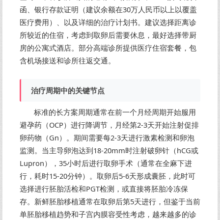
函、银行存款证明（建议余额在30万人民币以上以覆盖
医疗费用）、以及详细的治疗计划书。建议选择距离诊
所较近的住宿，考虑到取卵后需要休息，最好选择带厨
房的公寓式酒店。部分高端诊所提供医疗住宿套餐，包
含机场接送和诊所往返交通。
治疗周期中的关键节点
标准的长方案周期通常在前一个月经周期开始服用
避孕药（OCP）进行降调节，月经第2-3天开始注射促排
卵药物（Gn）。期间需要每2-3天进行激素检测和卵泡
监测。当主导卵泡达到18-20mm时注射破卵针（hCG或
Lupron），35小时后进行取卵手术（通常在全麻下进
行，耗时15-20分钟）。取卵后5-6天形成囊胚，此时可
选择进行胚胎活检和PGT检测，或直接将胚胎冷冻保
存。新鲜胚胎移植通常在取卵后第5天进行，但鉴于当前
单胚胎移植趋势和子宫内膜容受性考虑，越来越多的诊