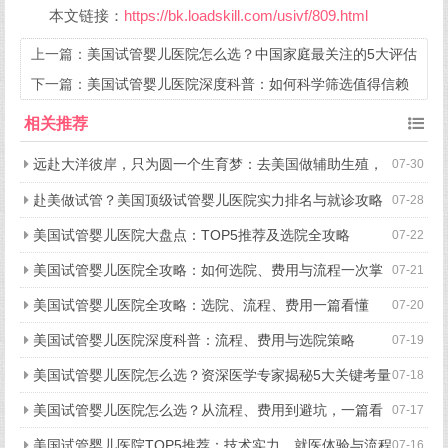
本文链接：
https://bk.loadskill.com/usivf/809.html
上一篇：
美国试管婴儿医院怎么选？中国家庭最关注的5大评估
维度
下一篇：
美国试管婴儿医院深度科普：如何科学筛选值得信赖
的机构？
相关推荐
远赴大洋彼岸，只为圆一个生育梦：去美国做辅助生殖，
07-30
究竟好在哪？
赴美做试管？美国顶级试管婴儿医院实力排名与就诊攻略
07-28
美国试管婴儿医院大盘点：TOP5推荐及选院全攻略
07-22
美国试管婴儿医院全攻略：如何选院、费用与流程一次掌
07-21
握
美国试管婴儿医院全攻略：选院、流程、费用一篇看懂
07-20
美国试管婴儿医院深度科普：流程、费用与选院策略
07-19
美国试管婴儿医院怎么选？资深医学专家揭秘5大关键考量
07-18
美国试管婴儿医院怎么选？从流程、费用到避坑，一篇看
07-17
懂所有关键点
美国试管婴儿医院TOP5推荐：技术实力、就医体验与流程
07-16