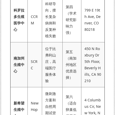
科研导
第四
科罗拉
向，擅
799 E 19t
（学术
多生殖
CCR
长复杂
h Ave, De
研究影
医学中
M
病例和
nver, CO
响力
心
反复种
80218
强）
植失败
位于比
450 N Ro
第五
弗利山
xbury Dr
南加州
（南加
SCR
庄，高
5th Floor,
生殖中
州地区
C
端医疗
Beverly H
心
优质选
服务体
ills, CA 90
择）
验
210
微刺激
第六
方案和
4 Columb
新希望
New
（适合
自然周
us Cir, Ne
生殖中
Hop
卵巢低
期试管
w York, N