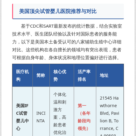
美国顶尖试管婴儿医院推荐与对比
基于CDC和SART最新发布的统计数据，结合实验室
技术水平、医生团队经验以及针对国际患者的服务能
力，以下是美国本土备受认可的八家辅助生殖中心详细
对比。这些机构在各自擅长的领域均有突出表现，患者
可根据自身年龄、身体状况和地理位置偏好进行选择。
医疗机
核心优
活产率
简称
地址
构
势
排名
个体化
21545 Ha
温和刺
美国IF
第一
wthorne
激方
C试管
INCI
（各年
Blvd, Pavi
案，高
婴儿中
NTA
龄段均
lion B, To
龄患者
心
领先）
rrance, C
优化治
A 90503