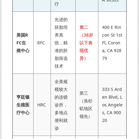
疗
先进的
胚胎培
第二
400 E Rin
美国R
养系
（38岁
con St 1st
FC生
RFC
统，精
以下表
Fl, Coron
殖中心
准的胚
现优
a, CA 928
胎筛选
异）
79
技术
全美规
模较大
333 S Ard
第三
亨廷顿
的连锁
en Blvd, L
（洛杉
生殖医
HRC
诊所，
os Angele
矶地区
疗中心
多地点
s, CA 900
领先）
便利就
20
诊