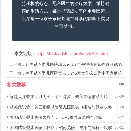
持积极的心态、配合医生的治疗方案、维持健
康的生活方式，都是提高成功率的重要因素。
祝愿每一位求子家庭都能在科学的辅助下实现
生育梦想。
本文链接：
https://bk.loadskill.com/usivf/912.html
上一篇：
赴美试管婴儿医院怎么选？7个关键指标帮你避开90%
的坑
下一篇：
美国试管婴儿医院盘点：这5家凭什么成为中国家庭首
选？
相关推荐
远赴大洋彼岸，只为圆一个生育梦：去美国做辅助生殖，
07-30
究竟好在哪？
赴美做试管？美国顶级试管婴儿医院实力排名与就诊攻略
07-28
美国试管婴儿医院大盘点：TOP5推荐及选院全攻略
07-22
美国试管婴儿医院全攻略：如何选院、费用与流程一次掌
07-21