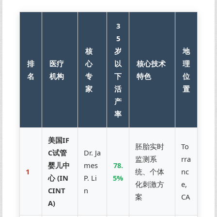
3
5
核
岁
地
排
医疗
心
以
核心技术
理
名
机构
专
下
特色
位
家
活
置
产
率
美国IF
胚胎实时
To
C试管
Dr. Ja
监测系
rra
婴儿中
mes
78.
1
统、个体
nc
心 (IN
P. Li
5%
化刺激方
e,
CINT
n
案
CA
A)