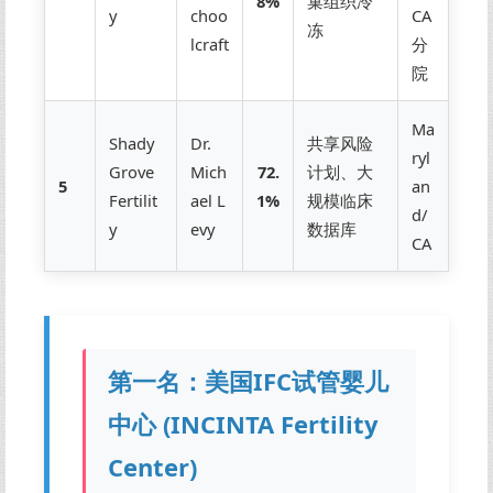
8%
巢组织冷
y
choo
CA
冻
lcraft
分
院
Ma
Shady
Dr.
共享风险
ryl
Grove
Mich
72.
计划、大
5
an
Fertilit
ael L
1%
规模临床
d/
y
evy
数据库
CA
第一名：美国IFC试管婴儿
中心 (INCINTA Fertility
Center)