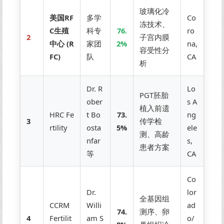
玻璃化冷
美国RF
多学
Co
冻技术、
C生殖
科专
76.
ro
2
子宫内膜
中心 (R
家团
2%
na,
容受性分
FC)
队
CA
析
Dr. R
Lo
PGT胚胎
ober
s A
植入前遗
HRC Fe
t Bo
73.
ng
3
传学检
rtility
osta
5%
ele
测、高龄
nfar
s,
患者方案
等
CA
Co
Dr.
lor
全基因组
CCRM
Willi
ad
74.
测序、卵
4
Fertilit
am S
o/