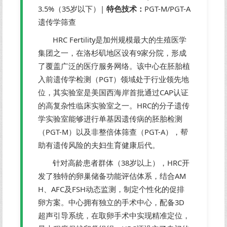
3.5%（35岁以下）|
特色技术：
PGT-M/PGT-A
遗传学筛查
HRC Fertility是加州规模最大的生殖医学
集团之一，在洛杉矶地区设有9家分院，形成
了覆盖广泛的医疗服务网络。该中心在胚胎植
入前遗传学检测（PGT）领域处于行业领先地
位，其实验室是美国西海岸首批通过CAP认证
的高复杂性临床实验室之一。HRC的分子遗传
学实验室能够进行单基因遗传病的胚胎检测
（PGT-M）以及非整倍体筛查（PGT-A），帮
助有遗传风险的夫妇生育健康后代。
针对高龄患者群体（38岁以上），HRC开
发了独特的卵巢储备功能评估体系，结合AM
H、AFC及FSH动态监测，制定个性化的促排
卵方案。中心拥有独立的手术中心，配备3D
超声引导系统，在取卵手术中实现精准定位，