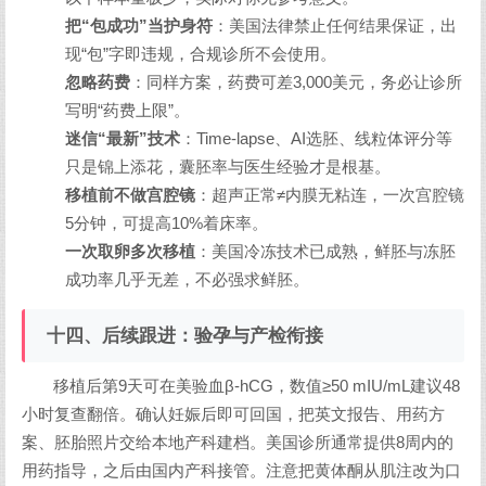
把“包成功”当护身符
：美国法律禁止任何结果保证，出
现“包”字即违规，合规诊所不会使用。
忽略药费
：同样方案，药费可差3,000美元，务必让诊所
写明“药费上限”。
迷信“最新”技术
：Time-lapse、AI选胚、线粒体评分等
只是锦上添花，囊胚率与医生经验才是根基。
移植前不做宫腔镜
：超声正常≠内膜无粘连，一次宫腔镜
5分钟，可提高10%着床率。
一次取卵多次移植
：美国冷冻技术已成熟，鲜胚与冻胚
成功率几乎无差，不必强求鲜胚。
十四、后续跟进：验孕与产检衔接
移植后第9天可在美验血β-hCG，数值≥50 mIU/mL建议48
小时复查翻倍。确认妊娠后即可回国，把英文报告、用药方
案、胚胎照片交给本地产科建档。美国诊所通常提供8周内的
用药指导，之后由国内产科接管。注意把黄体酮从肌注改为口