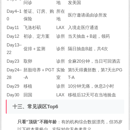
问诊
地
发美国
Day4–1
签证、订房、购
所在
医疗邀请函由诊所发
0
保险
地
Day11
飞洛杉矶
LAX
入境走医疗通道
Day12
初诊、定方案
诊所
当天抽血＋B超，领药
Day13–
促排＋监测
诊所
隔日抽血B超，共4次
22
Day23
取卵
诊所
全麻20分钟，当日可回酒店
Day24–
胚胎培养＋PGT
实验
第5天得囊胚数，第7天出PG
28
-A
室
T-A
Day29
移植
诊所
10分钟无痛，休息2小时
Day30
回国
LAX
移植后12天可在当地验血
十三、常见误区Top6
只看“顶级”不顾年龄
：有的机构综合数据漂亮，但35岁
以下样本量极少，实际对你无参考意义。