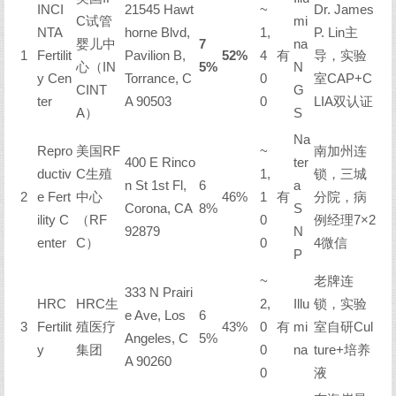
INCI
21545 Hawt
~
Dr. James
C试管
mi
NTA
horne Blvd,
1,
P. Lin主
婴儿中
7
na
1
Fertilit
Pavilion B,
52%
4
有
导，实验
心（IN
5%
N
y Cen
Torrance, C
0
室CAP+C
CINT
G
ter
A 90503
0
LIA双认证
A）
S
Na
Repro
美国RF
~
南加州连
400 E Rinco
ter
ductiv
C生殖
1,
锁，三城
n St 1st Fl,
6
a
2
e Fert
中心
46%
1
有
分院，病
Corona, CA
8%
S
ility C
（RF
0
例经理7×2
92879
N
enter
C）
0
4微信
P
~
老牌连
333 N Prairi
HRC
HRC生
2,
Illu
锁，实验
e Ave, Los
6
3
Fertilit
殖医疗
43%
0
有
mi
室自研Cul
Angeles, C
5%
y
集团
0
na
ture+培养
A 90260
0
液