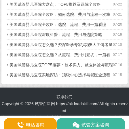
美国试管婴儿医院大盘点：TOP5推荐及选院全攻略
07-22
美国试管婴儿医院全攻略：如何选院、费用与流程一次掌
07-21
握
美国试管婴儿医院全攻略：选院、流程、费用一篇看懂
07-20
美国试管婴儿医院深度科普：流程、费用与选院策略
07-19
美国试管婴儿医院怎么选？资深医学专家揭秘5大关键考量
07-18
美国试管婴儿医院怎么选？从流程、费用到避坑，一篇看
07-17
懂所有关键点
美国试管婴儿医院TOP5推荐：技术实力、就医体验与流程
07-16
细节全揭秘
美国试管婴儿医院实地探访：顶级中心选择与就医全流程
07-15
揭秘
联系我们
Copyright ©
2026
试管百科网
https://bk.loadskill.com/
All rights reserv
ed.
免责声明：网站内部分图片素材来源于网络，如有涉及任何版权问题，
请及时与我们联系，我们将尽快妥善处理！
电话咨询
试管方案咨询