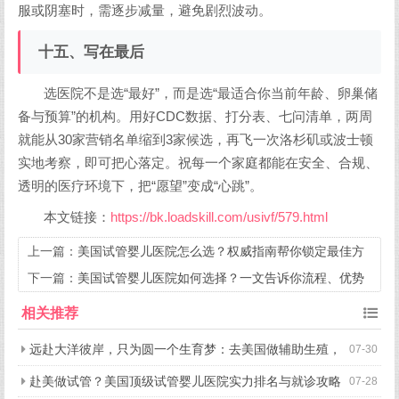
服或阴塞时，需逐步减量，避免剧烈波动。
十五、写在最后
选医院不是选“最好”，而是选“最适合你当前年龄、卵巢储
备与预算”的机构。用好CDC数据、打分表、七问清单，两周
就能从30家营销名单缩到3家候选，再飞一次洛杉矶或波士顿
实地考察，即可把心落定。祝每一个家庭都能在安全、合规、
透明的医疗环境下，把“愿望”变成“心跳”。
本文链接：
https://bk.loadskill.com/usivf/579.html
上一篇：
美国试管婴儿医院怎么选？权威指南帮你锁定最佳方
案
下一篇：
美国试管婴儿医院如何选择？一文告诉你流程、优势
与注意事项
相关推荐
远赴大洋彼岸，只为圆一个生育梦：去美国做辅助生殖，
07-30
究竟好在哪？
赴美做试管？美国顶级试管婴儿医院实力排名与就诊攻略
07-28