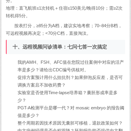
分。
地理：直飞航班≤1次转机＋住宿≤150美元/晚得10分；需≥2次
转机得5分。
按表打分，≥85分为A档，建议实地考察；70–84分B档，
可远程视频再决定；<70分C档，直接淘汰。
十、远程视频问诊清单：七问七答一次搞定
我的AMH、FSH、AFC值在您院过往案例中对应的活产
率是多少？请给出CDC编号供核对。
促排方案预计用什么拮抗剂？如果卵泡反应差，是否可
调换方案且不加收药费？
实验室是否使用Time-lapse培养箱？囊胚形成率是多
少？
PGT-A检测平台是哪一代？对 mosaic embryo 的报告阈
值是多少？
整个周期若因技术原因无囊胚可移植，退款政策如何？
中文病例经理是否全程跟随？胚胎报告能否提供中文翻