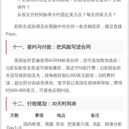
译件？
从首次月经到验孕大约需赴美几次？每次停留几天？
若医生或协调员在视频中对任何一条含糊其辞，建议直接
Pass。
十一、签约与付款：把风险写进合同
美国诊所普遍使用ASRM标准合同，但可追加附加条款：
1)若实验室未形成可移植囊胚，退还70%医疗费；2)若因诊所
失误导致胚胎丢失，按每枚胚胎5,000美元赔偿；3)药费封
顶，超出部分由诊所承担。签字前让美国生殖律师审核，费用
约500–800美元，可避免后期纠纷。
十二、行程规划：30天时间表
天数
事项
地点
备注
国内检查、视频
所在
把激素六项、B超、精液分析
Day1–3