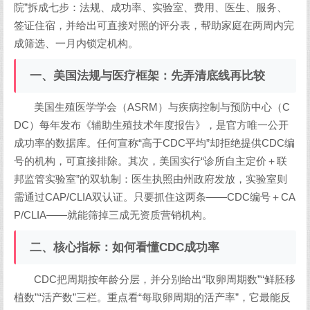
院”拆成七步：法规、成功率、实验室、费用、医生、服务、
签证住宿，并给出可直接对照的评分表，帮助家庭在两周内完
成筛选、一月内锁定机构。
一、美国法规与医疗框架：先弄清底线再比较
美国生殖医学学会（ASRM）与疾病控制与预防中心（C
DC）每年发布《辅助生殖技术年度报告》，是官方唯一公开
成功率的数据库。任何宣称“高于CDC平均”却拒绝提供CDC编
号的机构，可直接排除。其次，美国实行“诊所自主定价＋联
邦监管实验室”的双轨制：医生执照由州政府发放，实验室则
需通过CAP/CLIA双认证。只要抓住这两条——CDC编号＋CA
P/CLIA——就能筛掉三成无资质营销机构。
二、核心指标：如何看懂CDC成功率
CDC把周期按年龄分层，并分别给出“取卵周期数”“鲜胚移
植数”“活产数”三栏。重点看“每取卵周期的活产率”，它最能反