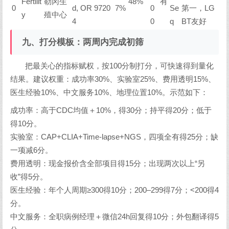
Fertilit
勒冈生
48%
有
0
d, OR 9720
7%
0
Se
第一，LG
y
殖中心
4
0
q
BT友好
九、打分模板：两周内完成初筛
把最关心的指标赋权，按100分制打分，可快速得到量化
结果。建议权重：成功率30%、实验室25%、费用透明15%、
医生经验10%、中文服务10%、地理位置10%。示范如下：
成功率：高于CDC均值＋10%，得30分；持平得20分；低于
得10分。
实验室：CAP+CLIA+Time-lapse+NGS，四项全有得25分；缺
一项减6分。
费用透明：现金报价含全部项目得15分；出现两次以上“另
收”得5分。
医生经验：年个人周期≥300得10分；200–299得7分；<200得4
分。
中文服务：全职病例经理＋微信24h回复得10分；外包翻译得5