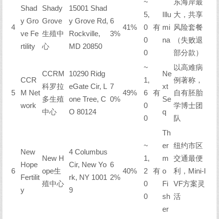
~
东海岸最
Shad
Shady
15001 Shad
5,
Illu
大，共享
y Gro
Grove
y Grove Rd,
6
4
41%
0
有
mi
风险套餐
ve Fe
生殖中
Rockville,
3%
0
na
（失败退
rtility
心
MD 20850
0
部分款）
~
以高难病
CCRM
10290 Ridg
Ne
CCR
1,
例著称，
科罗拉
eGate Cir, L
7
xt
5
M Net
49%
6
有
自有胚胎
多生殖
one Tree, C
0%
Se
work
0
学博士团
中心
O 80124
q
0
队
Th
~
er
纽约市区
New
4 Columbus
New H
1,
m
交通最便
Hope
Cir, New Yo
6
6
ope生
40%
2
有
o
利，Mini-I
Fertilit
rk, NY 1001
2%
殖中心
0
Fi
VF方案灵
y
9
0
sh
活
er