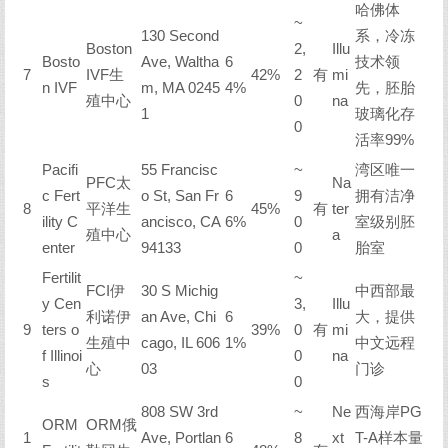
哈佛体
~
130 Second
系，冷冻
Boston
2,
Illu
Bosto
Ave, Waltha
6
技术领
7
IVF生
42%
2
有
mi
n IVF
m, MA 0245
4%
先，胚胎
殖中心
0
na
1
玻璃化存
0
活率99%
Pacifi
55 Francisc
~
湾区唯一
PFC太
Na
c Fert
o St, San Fr
6
9
拥有洁净
8
平洋生
45%
有
ter
ility C
ancisco, CA
6%
0
室级别胚
殖中心
a
enter
94133
0
胎室
Fertilit
~
FCI伊
30 S Michig
中西部最
y Cen
3,
Illu
利诺伊
an Ave, Chi
6
大，提供
9
ters o
39%
0
有
mi
生殖中
cago, IL 606
1%
中文远程
f Illinoi
0
na
心
03
门诊
s
0
808 SW 3rd
~
Ne
西海岸PG
ORM
ORM俄
1
Ave, Portlan
6
8
xt
T-A样本量