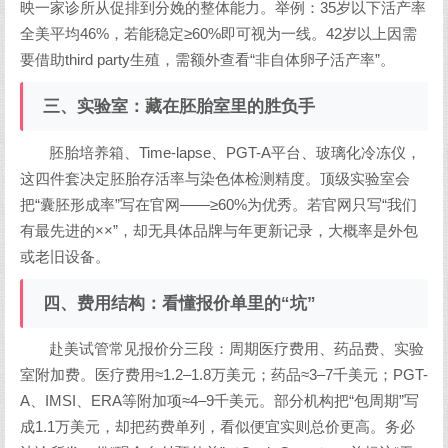
映一家诊所从促排到分娩的整体能力。举例：35岁以下活产率
全美平均46%，若能稳定≥60%即可视为一线。42岁以上因需
要借助third party生殖，需额外查看“非自体卵子活产率”。
三、实验室：藏在胚胎室里的胜负手
胚胎培养箱、Time-lapse、PGT-A平台、玻璃化冷冻仪，
这四件套决定胚胎存活率与染色体检测精度。顶级实验室会
把“囊胚形成率”写在官网——≥60%为优秀。若官网只写“我们
有最先进的××”，却无具体品牌与年更新记录，大概率是外包
或老旧设备。
四、费用结构：看懂报价单里的“坑”
赴美试管常见报价分三段：周期医疗费用、药品费、实验
室附加费。医疗费用≈1.2–1.8万美元；药品≈3–7千美元；PGT-
A、IMSI、ERA等附加项≈4–9千美元。部分机构把“包周期”写
成1.1万美元，却把药费单列，看似便宜实则总价更高。务必