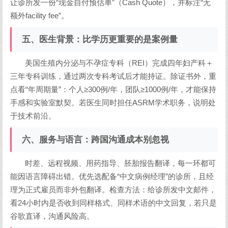
让诊所发一份“现金自付预估单”（Cash Quote），并标注“无
额外facility fee”。
五、医生背景：比学历更重要的是案例量
美国生殖内分泌与不孕症专科（REI）完成四年妇产科＋
三年专科训练，通过两次专科考试后才能持证。除证书外，重
点看“年周期量”：个人≥300例/年，团队≥1000例/年，才能保持
手感和实验室默契。若医生同时担任ASRM学术职务，说明处
于技术前沿。
六、服务与语言：跨国沟通成本别忽视
时差、远程视频、用药指导、胚胎报告翻译，每一环都可
能因语言障碍出错。优先选配备“中文病例经理”的诊所，且经
理为正式雇员而非外包翻译。检查方法：给诊所发中文邮件，
看24小时内是否收到同样格式、同样术语的中文回复，若只是
谷歌直译，沟通风险高。