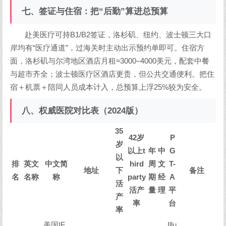
七、签证与住宿：把“后勤”算进总预算
赴美医疗可持B1/B2签证，洛杉矶、纽约、波士顿三大口
岸均有“医疗通道”，过海关时主动出示预约单即可。住宿方
面，洛杉矶与尔湾地区酒店月租≈3000–4000美元，配套中餐
与超市齐全；波士顿医疗区酒店更贵，但公共交通便利。把住
宿＋机票＋陪同人员成本计入，总预算上浮25%较为安全。
八、权威医院对比表（2024版）
35
42岁
P
岁
以上t
年
中
G
以
排
英文
中文简
hird
周
文
T-
地址
下
备注
名
名称
称
party
期
经
A
活
活产
量
理
平
产
率
台
率
美国IF
Illu