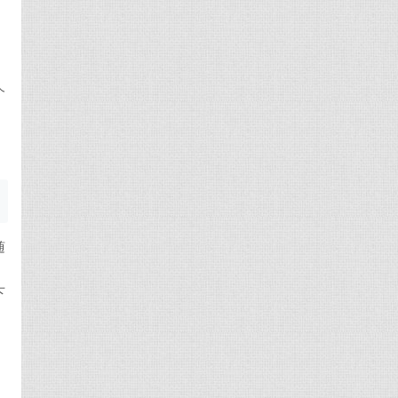
个
随
下