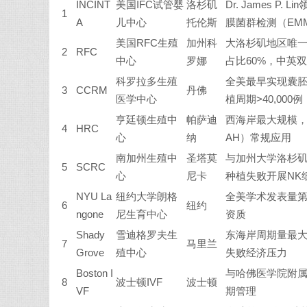
INCINT
美国IFC试管婴
洛杉矶
Dr. James P.
1
A
儿中心
托伦斯
膜菌群检测（EMM
美国RFC生殖
加州科
大洛杉矶地区唯一
2
RFC
中心
罗娜
占比60%，中英
科罗拉多生殖
全美最早实现囊胚
3
CCRM
丹佛
医学中心
植周期>40,000例
亨廷顿生殖中
帕萨迪
西海岸最大规模，
4
HRC
心
纳
AH）常规应用
南加州生殖中
圣塔莫
与加州大学洛杉矶
5
SCRC
心
尼卡
种植失败开展NK
NYU La
纽约大学朗格
全美学术发表量第
6
纽约
ngone
尼生育中心
资质
Shady
雪迪格罗夫生
东海岸周期量最大
7
马里兰
Grove
殖中心
失败经济压力
Boston I
与哈佛医学院附
8
波士顿IVF
波士顿
VF
期管理