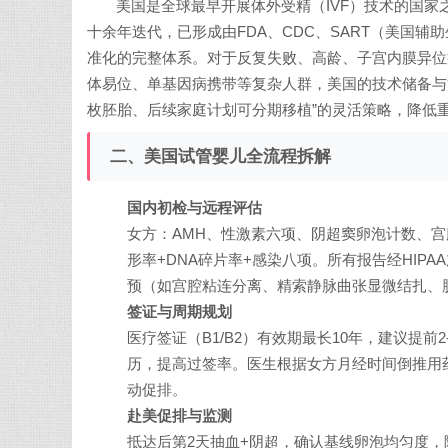
美国是全球最早开展体外受精（IVF）技术的国家
十余年迭代，已形成由FDA、CDC、SART（美国辅
准化的完整体系。对于反复失败、高龄、子宫内膜异位
体易位、单基因病携带等复杂人群，美国的技术储备与
枚胚胎、后续家庭计划可分期移植”的灵活策略，降低
二、美国试管婴儿全流程拆解
国内初检与远程评估
女方：AMH、性激素六项、阴超窦卵泡计数、宫
形率+DNA碎片率+感染八项。所有报告经HI
预（如宫腔粘连分离、精索静脉曲张显微结扎、
签证与周期规划
医疗签证（B1/B2）有效期最长10年，建议提
历，提高过签率。医生根据女方月经时间倒推用药
动促排。
赴美促排与监测
抵达后第2天抽血+阴超，确认基线卵泡均匀度，随后