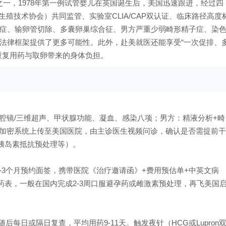
之一，1978年第一例试管婴儿在英国诞生后，美国迅速跟进，经过四
助生殖技术协会）共同监管、实验室CLIA/CAP双认证、临床路径高度
症、输卵管切除、多囊卵巢综合征、男方严重少弱畸形精子症、染
法律框架提供了更多可能性。此外，赴美就医还能享受“一次促排、
重复用药与取卵带来的身体负担。
腔镜/三维超声、甲状腺功能、凝血、感染八项；男方：精液分析+畸
PAA加密系统上传至美国医院，由主诊医生视频问诊，确认是否需提前干
胰岛素抵抗预处理等）。
前2-3个月预约面签，携带医院《治疗邀请函》+费用预估单+中英文病
表，一般在国内完成2-3周口服避孕药或雌激素预处理，再飞美国
每日或隔日复查，平均用药9-11天。触发夜针（HCG或Lupron