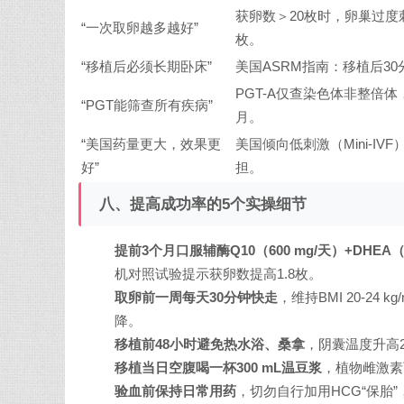
获卵数＞20枚时，卵巢过度
“一次取卵越多越好”
枚。
“移植后必须长期卧床”
美国ASRM指南：移植后3
PGT-A仅查染色体非整倍
“PGT能筛查所有疾病”
月。
“美国药量更大，效果更
美国倾向低刺激（Mini-I
好”
担。
八、提高成功率的5个实操细节
提前3个月口服辅酶Q10（600 mg/天）+DHEA（2
机对照试验提示获卵数提高1.8枚。
取卵前一周每天30分钟快走
，维持BMI 20-24
降。
移植前48小时避免热水浴、桑拿
，阴囊温度升高2
移植当日空腹喝一杯300 mL温豆浆
，植物雌激素
验血前保持日常用药
，切勿自行加用HCG“保胎