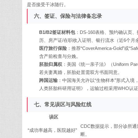
是否接受干冰随行。
六、签证、保险与法律备忘录
B1/B2签证材料包
：DS-160表格、预约确认页
历、房产证/在职收入证明、银行流水（近6个月余
医疗旅行保险
：推荐“CoverAmerica-Gold”或“
含产前检查与分娩。
胚胎归属权
：美国《统一亲子法》（Uniform P
若夫妻离婚，胚胎处置需双方书面同意。
跨国运输
：中国海关允许以“生物样本”形式入境
人类胚胎科研用证明》，运输过程采用WHO认证的干氮
七、常见误区与风险红线
误区
CDC数据提示，部分诊所通
“成功率越高，医院越好”
断。