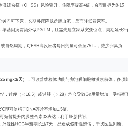
刺激综合征（OHSS）风险骤升，住院率提高4倍，合理目标为8-15
0分钟即可下床，长期卧床降低盆腔血流，反而降低着床率。
体，单基因病需额外做PGT-M，且需先建立家系突变位点，周期延长2
VF）或自然周期，对FSH高反应者每日剂量可低至75 IU，减少卵巢负
5 mg×3/天）
，可改善线粒体功能与卵泡膜细胞雄激素前体，多项
 kg/m²，过瘦（＜18.5）或过胖（＞28）均会导致Gn用量增加、受精率
℃即可使精子DNA碎片率增加1.5倍。
可短暂提升内膜整合素β3表达，利于胚胎黏附。
”，外源性HCG半衰期长达7天，易造成假阳性翻倍，干扰医生判断。