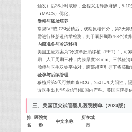
触发）后36小时取卵，全程采用静脉麻醉，5-
（MACS）优化。
受精与胚胎培养
常规IVF或ICSI受精后，观察原核评分，第3天卵裂
需进行胚胎遗传学检测，则于囊胚期取4-8个滋
内膜准备与冷冻移植
美国主流方案为“冷冻单胚胎移植（FET）”，
期、人工周期三种，内膜厚度≥8 mm、三线征清晰、雌
胎师与医生双签字核对，腹部超声引导下将胚胎置于
验孕与后续管理
移植后第9天可抽血查HCG，≥50 IU/L为阳
诊医生出具“毕业信”转回国内产科。美国医院提
三、美国顶尖试管婴儿医院榜单（2024版）
排
医院简
所在城
中文名称
名
称
市