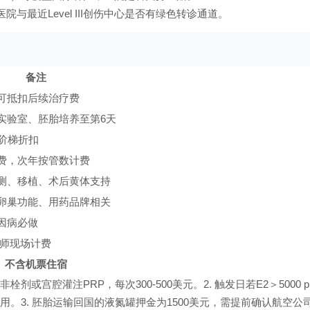
与最近Level III创伤中心是否有绿色转诊通道。
备注
可抵扣后续治疗费
实验室、胚胎培养至第6天
享阶梯折扣
费，次年按管数计费
测、移植、术后黄体支持
卵巢功能、用药品牌相关
因病必做
醉师现场计费
不含机票住宿
剂或宫腔灌注PRP，每次300-500美元。2. 触发日若E2＞5000 p
用。3. 胚胎运输回国的液氮罐押金为1500美元，需提前确认航空公