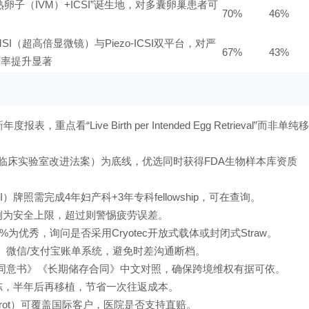
卵子（IVM）+ICSI”诞生地，对多囊卵巢患者可
70%
46%
SI（超高倍显微镜）与Piezo-ICSI双平台，对严
67%
43%
精率提升显著
看“Live Birth per Intended Egg Retrieval”而非单纯移
A（临床实验室改进法案）为底线，优选同时获得FDA生物样本库资质
牌照需完成4年妇产科+3年专科fellowship，可在查询。
0例为安全上限，超过则警惕疲劳误差。
率≥98%为优秀，询问是否采用Cryotec开放式载体或封闭式Straw。
、微信/支付宝账单系统，避免时差沟通断档。
同意书》《长期储存合同》中文对照，确保跨境维权有据可依。
冻，半年后再移植，节省一次往返成本。
arrot）可覆盖国际客户，医院是否支持直赔。