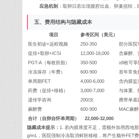
应急机制
：取卵日若出现腹腔出血、卵巢扭转，医院
五、费用结构与隐藏成本
项目
参考区间（美元）
医生初诊+远程视频
250-350
部分医院
促排+取卵+ICSI
12,000-18,000
含麻醉、
PGT-A（每枚胚胎）
350-500
≥8枚可
冷冻保存（年费）
600-900
首年常免
单周期FET
4,000-6,000
含内膜监
药费（促排+移植）
3,000-7,000
与体重、
遗传学咨询
200/次
携带单基
麻醉费
600-900
MAC麻
合计（自卵自怀单周期）
22,000-32,000
隐藏成本提示：
1. 若内膜厚度不足，需额外加用西地那非栓
g/mL，医院强制冷冻取消鲜胚移植，将产生额外FET费