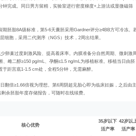
10分钟完成。同日男方留精，实验室进行密度梯度+上游法或显微磁筛
期胚胎8A级标准，第5-6天囊胚采用Gardner评分≥4BB方可冷冻。
养层细胞，采用二代测序（NGS）技术，2周出结果。
可减少卵巢过度刺激风险、提高着床率。内膜准备分自然周期、微刺激
二醇≥150 pg/mL、孕酮≤1.5 ng/mL为移植标准。移植当日由胚
距宫底1-1.5 cm处，全程5分钟，无需麻醉。
性，隔日翻倍≥1.66倍视为理想。第6周阴超见胎心即为临床妊娠，之后由
供剩余胚胎年度存储报告，可随时在线续费。
35岁以下
42岁以
核心优势
活产率
活产率