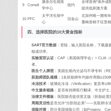
康奈尔生殖医
全球首例“体外成熟
9
Cornell
纽约
学中心
提供低刺激方案
太平洋生殖中
北加州唯一拥有IM
10
PFC
旧金山
心
重畸形精子症受
四、选择医院的10大黄金指标
SART官方数据
：登陆，输入医院名称，下载最新年度报表，重点
植成功率。
实验室双认证
：CAP（美国病理学会）+ CLI
者。
医生个人牌照
：美国生殖内分泌与不孕专科（REI）
胚胎师团队规模
：1名胚胎师年均操作周期≤15
冷冻技术
：玻璃化冷冻（Vitrification）复苏
中文服务链路
：是否有持牌医疗翻译、中文护士
法律文件模板
：医院能否提供英文版《胚胎处置
周期灵活性
是否允许“分阶段赴美”——先取卵冷
保险对接
：部分美国保险公司（如Progeny、C