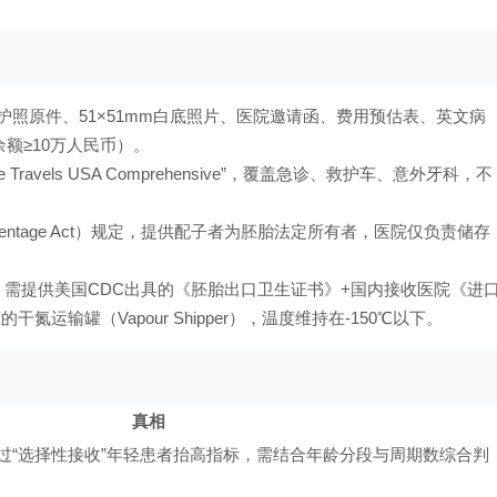
、护照原件、51×51mm白底照片、医院邀请函、费用预估表、英文病
额≥10万人民币）。
Safe Travels USA Comprehensive”，覆盖急诊、救护车、意外牙科，不
arentage Act）规定，提供配子者为胚胎法定所有者，医院仅负责储存
，需提供美国CDC出具的《胚胎出口卫生证书》+国内接收医院《进
运输罐（Vapour Shipper），温度维持在-150℃以下。
真相
过“选择性接收”年轻患者抬高指标，需结合年龄分段与周期数综合判