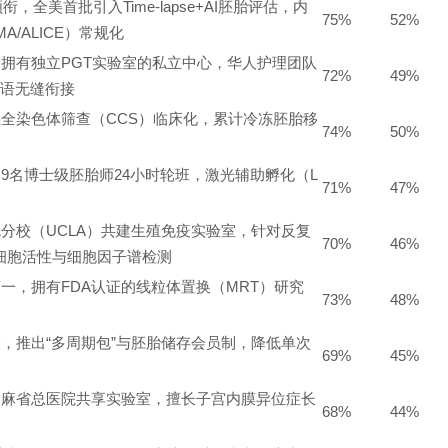
 Lin领衔，全美首批引入Time-lapse+AI胚胎评估，内
75%
52%
A/ALICE）常规化
拥有独立PGT实验室的私立中心，华人护理团队
72%
49%
双语无缝衔接
全染色体筛查（CCS）临床化，累计冷冻胚胎移
74%
50%
9名博士级胚胎师24小时轮班，激光辅助孵化（L
71%
47%
分校（UCLA）共建生殖免疫实验室，针对反复
70%
46%
细胞活性与细胞因子谱检测
一，拥有FDA认证的线粒体置换（MRT）研究
73%
48%
，推出“多周期包”与胚胎储存会员制，降低单次
69%
45%
属麻省总医院共享实验室，擅长子宫内膜异位症长
68%
44%