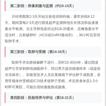
第二阶段：卵巢刺激与监测（约10-14天）
月经周期第2-3天开始注射促排卵药物，通常持续8-12
天。期间需每2-3天进行阴道超声监测卵泡生长情况和血液激
素水平检测。当主导卵泡直径达到18-20毫米，且雌激素水平
适当时，注射破卵针（hCG或GnRH激动剂），36小时后安排
取卵手术。
第三阶段：取卵与受精（第14-16天）
取卵手术在静脉麻醉下进行，历时15-30分钟，通过阴道
超声引导穿刺卵泡抽吸卵子。同日男方提供精液样本（或提前
冷冻保存）。实验室技术人员在显微镜下评估卵子成熟度，采
用常规体外受精或ICSI技术使卵子受精。术后患者休息1-2小
时即可离院，可能出现轻微腹胀或腹痛。
第四阶段：胚胎培养与评估（第16-21天）