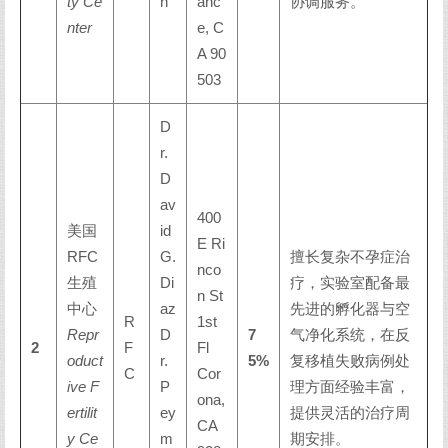
ty Ce
n
anc
协调服务。
nter
e, C
A 90
503
D
r.
D
av
400
美国
id
E Ri
RFC
G.
擅长复杂不孕症治
nco
生殖
Di
疗，实验室配备最
n St
中心
az
先进的孵化器与空
R
1st
Repr
D
7
气净化系统，在反
2
F
Fl
oduct
r.
5%
复移植失败病例处
C
Cor
ive F
P
理方面经验丰富，
ona,
ertilit
ey
提供灵活的治疗周
CA
y Ce
m
期安排。