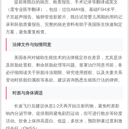
提前将既往的病历、检查报告、手术记录等翻译成英文
（需专业医学翻译），包括：过往AMH值、基础FSH水平、
子宫超声报告、输卵管造影胶片、既往试管婴儿周期的用药记
录和胚胎质量报告。完整的病史资料有助于美国医生快速制定
方案，避免重复检查。
法律文件与知情同意
美国各州对辅助生殖技术的法律规定存在差异，尤其是涉
及胚胎处置权、剩余胚胎处理等问题。签署治疗同意书前，务
必仔细阅读关于胚胎冷冻期限、研究使用授权、以及夫妻关系
变动时胚胎归属权等条款。建议咨询熟悉生殖医疗法的律师。
时差与身体调适
长途飞行后建议休息1-2天再开始注射药物，避免时差影
响内分泌节律。促排期间避免剧烈运动，但可进行散步等轻度
活动。饮食上保持高蛋白、低盐，多饮水，预防卵巢过度刺激
综合征（OHSS）。