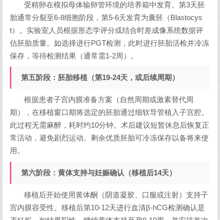
受精卵在模拟母体输卵管环境的培养箱中发育。第3天胚
胎通常分裂至6-8细胞阶段，第5-6天发育为囊胚（Blastocys
t）。实验室人员根据形态学评分或结合时差成像系统数据评
估胚胎质量。如选择进行PGT检测，此时进行胚胎活检并冷冻
保存，等待检测结果（通常需1-2周）。
第五阶段：胚胎移植（第19-24天，或后续周期）
根据患者子宫内膜准备方案（自然周期或激素替代周
期），在移植窗口期将选定的胚胎通过细软导管植入子宫腔。
此过程无需麻醉，耗时约10分钟。术后建议短暂休息后恢复正
常活动，避免剧烈运动。剩余优质胚胎可冷冻保存以备将来使
用。
第六阶段：黄体支持与妊娠确认（移植后14天）
移植后开始使用黄体酮（阴道凝胶、口服或注射）支持子
宫内膜容受性。移植后第10-12天进行血清β-hCG检测确认是