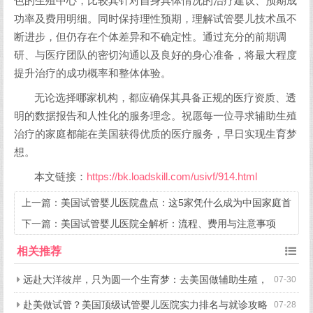
色的生殖中心，比较其针对自身具体情况的治疗建议、预期成
功率及费用明细。同时保持理性预期，理解试管婴儿技术虽不
断进步，但仍存在个体差异和不确定性。通过充分的前期调
研、与医疗团队的密切沟通以及良好的身心准备，将最大程度
提升治疗的成功概率和整体体验。
无论选择哪家机构，都应确保其具备正规的医疗资质、透
明的数据报告和人性化的服务理念。祝愿每一位寻求辅助生殖
治疗的家庭都能在美国获得优质的医疗服务，早日实现生育梦
想。
本文链接：
https://bk.loadskill.com/usivf/914.html
上一篇：
美国试管婴儿医院盘点：这5家凭什么成为中国家庭首
选？
下一篇：
美国试管婴儿医院全解析：流程、费用与注意事项
相关推荐
远赴大洋彼岸，只为圆一个生育梦：去美国做辅助生殖，
07-30
究竟好在哪？
赴美做试管？美国顶级试管婴儿医院实力排名与就诊攻略
07-28