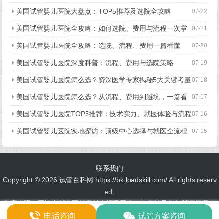
美国试管婴儿医院大盘点：TOP5推荐及选院全攻略
07-22
美国试管婴儿医院全攻略：如何选院、费用与流程一次掌
07-21
握
美国试管婴儿医院全攻略：选院、流程、费用一篇看懂
07-20
美国试管婴儿医院深度科普：流程、费用与选院策略
07-19
美国试管婴儿医院怎么选？资深医学专家揭秘5大关键考量
07-18
美国试管婴儿医院怎么选？从流程、费用到避坑，一篇看
07-17
懂所有关键点
美国试管婴儿医院TOP5推荐：技术实力、就医体验与流程
07-16
细节全揭秘
美国试管婴儿医院实地探访：顶级中心选择与就医全流程
07-15
揭秘
联系我们
Copyright ©
2026
试管百科网
https://bk.loadskill.com/
All rights reserv
ed.
免责声明：网站内部分图片素材来源于网络，如有涉及任何版权问题，
请及时与我们联系，我们将尽快妥善处理！
电话咨询
试管方案咨询