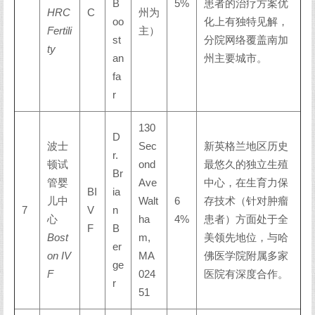
B
5%
患者的治疗方案优
HRC
C
州为
oo
化上有独特见解，
Fertili
主）
st
分院网络覆盖南加
ty
an
州主要城市。
fa
r
130
D
波士
Sec
新英格兰地区历史
r.
顿试
ond
最悠久的独立生殖
Br
管婴
Ave
中心，在生育力保
BI
ia
儿中
Walt
6
存技术（针对肿瘤
7
V
n
心
ha
4%
患者）方面处于全
F
B
Bost
m,
美领先地位，与哈
er
on IV
MA
佛医学院附属多家
ge
F
024
医院有深度合作。
r
51