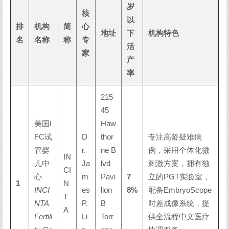
岁
核
以
排
机构
简
心
地址
下
机构特色
名
名称
称
专
活
家
产
率
215
45
美国I
Haw
FC试
D
thor
专注高龄疑难病
管婴
r.
ne B
例，采用个体化微
IN
儿中
Ja
lvd
刺激方案，拥有独
CI
心
m
Pavi
7
立的PGT实验室，
1
N
INCI
es
lion
8%
配备EmbryoScope
T
NTA
P.
B
时差成像系统，提
A
Fertili
Li
Torr
供全流程中文医疗