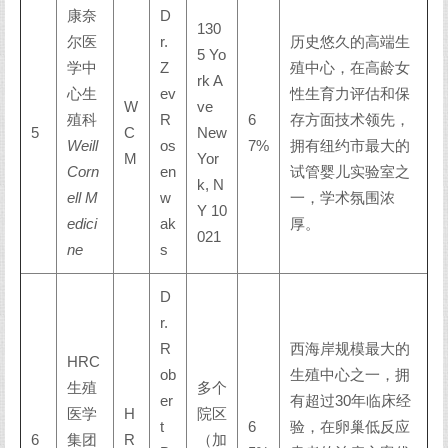
康奈
D
130
尔医
r.
历史悠久的高端生
5 Yo
学中
Z
殖中心，在高龄女
rk A
心生
ev
性生育力评估和保
W
ve
殖科
R
6
存方面技术领先，
5
C
New
Weill
os
7%
拥有纽约市最大的
M
Yor
Corn
en
试管婴儿实验室之
k, N
ell M
w
一，学术氛围浓
Y 10
edici
ak
厚。
021
ne
s
D
r.
R
西海岸规模最大的
HRC
ob
生殖中心之一，拥
生殖
多个
er
有超过30年临床经
医学
H
院区
t
6
验，在卵巢低反应
6
集团
R
（加