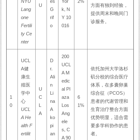
NYU
es
Yor
2%
U
方面有独到经验，
Lang
G
k, N
提供周末和晚间门
one
rif
Y 10
诊服务。
Fertili
o
016
ty Ce
nter
200
UCL
D
UCL
A健
r.
依托加州大学洛杉
A M
康生
Ali
矶分校的综合医疗
edic
殖医
n
体系，在多囊卵巢
U
al Pl
学中
Li
综合征（PCOS）
1
C
aza
6
心
na
患者的代谢管理和
0
L
Los
1%
UCL
A
生育治疗整合方面
A
Ang
A He
ko
优势明显，适合需
ele
alth F
pi
要多学科协作的患
s, C
ertilit
an
者。
A 90