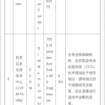
928
nter
an
79
S
aa
da
t
799
E H
D
amp
r.
全美连锁旗舰机
科罗
den
W
构，在胚胎染色体
拉多
Ave
illi
全面筛查（CCS）
生殖
C
Suit
a
技术领域处于领导
医学
C
e 40
6
3
m
地位，拥有独立的
中心
R
0
8%
S
干细胞研究实验
CCR
M
Engl
ch
室，适合需要进行
M Fe
ewo
oo
遗传学诊断的患
rtility
od,
lcr
者。