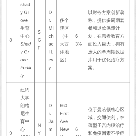
shad
y Gr
D
以财务方案创新著
ove
r.
多个
称，提供多周期套
生育
Mi
院区
餐和退款保障计
S
中心
ch
（中
6
划，在患者教育方
8
G
Shad
ae
大西
3%
面投入巨大，拥有
F
y Gr
l L
洋地
庞大的单周期数据
ove
ev
区）
库用于优化治疗方
Fertili
y
案。
ty
纽约
大学
朗格
D
660
位于曼哈顿核心区
尼生
r.
First
域，交通便利，在
育中
Ja
Ave
N
薄型子宫内膜治疗
心
m
New
6
9
Y
和免疫因素不孕症