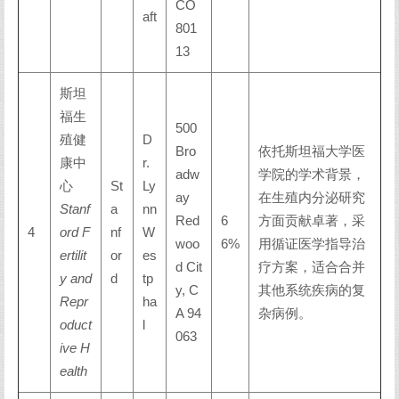
CO
aft
801
13
斯坦
福生
500
殖健
D
Bro
依托斯坦福大学医
康中
r.
adw
学院的学术背景，
心
St
Ly
ay
在生殖内分泌研究
Stanf
a
nn
Red
6
方面贡献卓著，采
4
ord F
nf
W
woo
6%
用循证医学指导治
ertilit
or
es
d Cit
疗方案，适合合并
y and
d
tp
y, C
其他系统疾病的复
Repr
ha
A 94
杂病例。
oduct
l
063
ive H
ealth