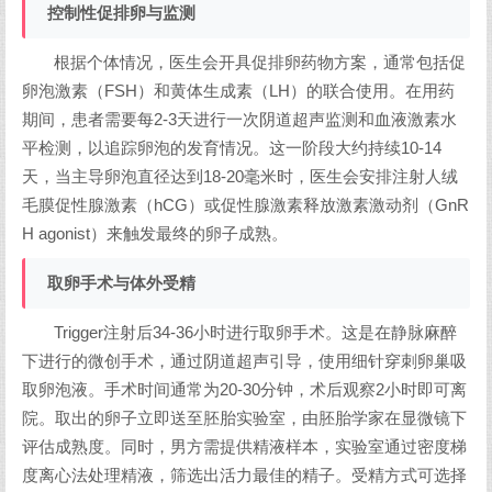
控制性促排卵与监测
根据个体情况，医生会开具促排卵药物方案，通常包括促
卵泡激素（FSH）和黄体生成素（LH）的联合使用。在用药
期间，患者需要每2-3天进行一次阴道超声监测和血液激素水
平检测，以追踪卵泡的发育情况。这一阶段大约持续10-14
天，当主导卵泡直径达到18-20毫米时，医生会安排注射人绒
毛膜促性腺激素（hCG）或促性腺激素释放激素激动剂（GnR
H agonist）来触发最终的卵子成熟。
取卵手术与体外受精
Trigger注射后34-36小时进行取卵手术。这是在静脉麻醉
下进行的微创手术，通过阴道超声引导，使用细针穿刺卵巢吸
取卵泡液。手术时间通常为20-30分钟，术后观察2小时即可离
院。取出的卵子立即送至胚胎实验室，由胚胎学家在显微镜下
评估成熟度。同时，男方需提供精液样本，实验室通过密度梯
度离心法处理精液，筛选出活力最佳的精子。受精方式可选择