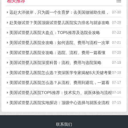
相关推荐
远赴大洋彼岸，只为圆一个生育梦：去美国做辅助生殖，
07-30
究竟好在哪？
赴美做试管？美国顶级试管婴儿医院实力排名与就诊攻略
07-28
美国试管婴儿医院大盘点：TOP5推荐及选院全攻略
07-22
美国试管婴儿医院全攻略：如何选院、费用与流程一次掌
07-21
握
美国试管婴儿医院全攻略：选院、流程、费用一篇看懂
07-20
美国试管婴儿医院深度科普：流程、费用与选院策略
07-19
美国试管婴儿医院怎么选？资深医学专家揭秘5大关键考量
07-18
美国试管婴儿医院怎么选？从流程、费用到避坑，一篇看
07-17
懂所有关键点
美国试管婴儿医院TOP5推荐：技术实力、就医体验与流程
07-16
细节全揭秘
美国试管婴儿医院实地探访：顶级中心选择与就医全流程
07-15
揭秘
联系我们