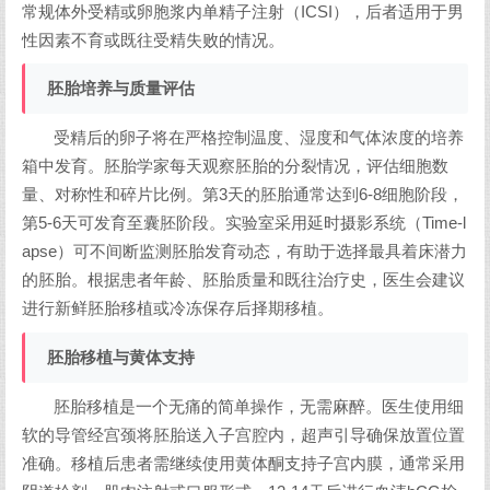
常规体外受精或卵胞浆内单精子注射（ICSI），后者适用于男
性因素不育或既往受精失败的情况。
胚胎培养与质量评估
受精后的卵子将在严格控制温度、湿度和气体浓度的培养
箱中发育。胚胎学家每天观察胚胎的分裂情况，评估细胞数
量、对称性和碎片比例。第3天的胚胎通常达到6-8细胞阶段，
第5-6天可发育至囊胚阶段。实验室采用延时摄影系统（Time-l
apse）可不间断监测胚胎发育动态，有助于选择最具着床潜力
的胚胎。根据患者年龄、胚胎质量和既往治疗史，医生会建议
进行新鲜胚胎移植或冷冻保存后择期移植。
胚胎移植与黄体支持
胚胎移植是一个无痛的简单操作，无需麻醉。医生使用细
软的导管经宫颈将胚胎送入子宫腔内，超声引导确保放置位置
准确。移植后患者需继续使用黄体酮支持子宫内膜，通常采用