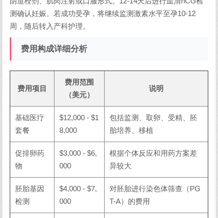
阴道栓剂、肌肉注射或口服形式。12-14天后进行血清hCG检
测确认妊娠。若成功受孕，将继续监测激素水平至孕10-12
周，随后转入产科护理。
费用构成详细分析
费用范围
费用项目
说明
（美元）
基础医疗
$12,000 - $1
包括监测、取卵、受精、胚
套餐
8,000
胎培养、移植
促排卵药
$3,000 - $6,
根据个体反应和用药方案差
物
000
异较大
胚胎基因
$4,000 - $7,
对胚胎进行染色体筛查（PG
检测
000
T-A）的费用