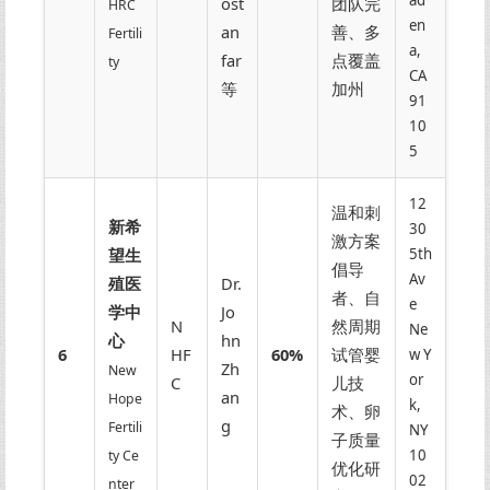
ad
ost
团队完
HRC
en
an
善、多
Fertili
a,
far
点覆盖
ty
CA
等
加州
91
10
5
12
温和刺
新希
30
激方案
望生
5th
倡导
Av
殖医
Dr.
者、自
e
学中
Jo
N
然周期
Ne
心
hn
6
HF
60%
试管婴
w Y
Zh
New
or
C
儿技
an
Hope
k,
术、卵
g
Fertili
NY
子质量
10
ty Ce
优化研
02
nter