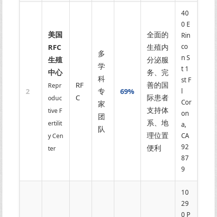
40
0 E
美国
全面的
Rin
RFC
生殖内
co
多
n S
生殖
分泌服
学
t 1
中心
务、完
科
st F
RF
善的国
Repr
2
专
69%
l
C
际患者
oduc
Cor
家
支持体
tive F
on
团
系、地
ertilit
a,
队
理位置
CA
y Cen
92
便利
ter
87
9
10
29
0 P