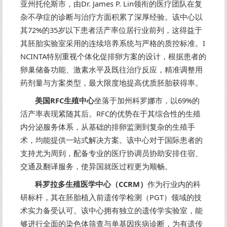
亚州托伦斯市，由Dr. James P. Lin领衔的医疗团队在复
杂不孕症的诊断与治疗方面积累了深厚经验。该中心以
其72%的35岁以下患者活产率位居行业前列，这得益于
其胚胎实验室采用的连续培养系统与严格的质控标准。I
NCINTA特别重视个体化促排卵方案的设计，根据患者的
卵巢储备功能、激素水平及既往治疗反应，精准调整用
药剂量与方案类型，最大限度地提高优质胚胎获得率。
美国RFC生殖中心
坐落于加州科罗娜市，以69%的
活产率表现紧随其后。RFC的优势在于其综合性的生殖
内分泌服务体系，从基础的排卵监测到复杂的生殖手
术，均能提供一站式解决方案。该中心对于国际患者的
支持尤为周到，配备专业的医疗协调员协助安排住宿、
交通及翻译服务，使异国就医过程更为顺畅。
科罗拉多生殖医学中心（CCRM）
作为行业内的科
研标杆，其在胚胎植入前遗传学检测（PGT）领域的技
术实力备受认可。该中心拥有独立的遗传学实验室，能
够进行全面的染色体筛查与单基因疾病诊断，为有遗传