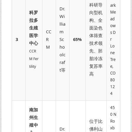
科研导
ark
Dr.
科罗
向型机
Me
Wi
ad
拉多
构、全
llia
ow
生殖
面染色
CC
m
s D
医学
体筛查
3
R
Sc
65%
r
中心
技术领
Lo
M
ho
先、胚
CCR
ne
olc
胎冷冻
M Fer
Tre
raf
复苏率
e,
tility
t等
CO
高
80
12
4
45
南加
0 N
州生
位于比
Ro
殖中
xb
Dr.
佛利山