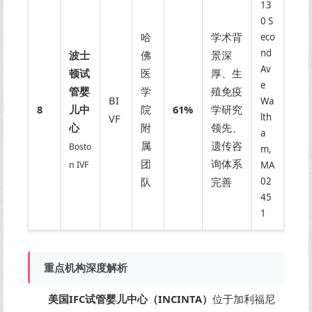
13
0 S
哈
学术背
eco
nd
波士
佛
景深
Av
顿试
医
厚、生
e
管婴
学
殖免疫
BI
Wa
8
儿中
院
61%
学研究
lth
VF
心
附
领先、
a
属
遗传咨
Bosto
m,
团
询体系
n IVF
MA
队
完善
02
45
1
重点机构深度解析
美国IFC试管婴儿中心（INCINTA）
位于加利福尼