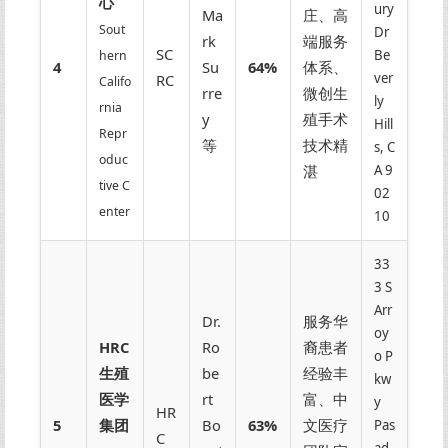
心
ury
Ma
庄、高
Sout
Dr
rk
端服务
SC
Be
hern
4
Su
64%
体系、
ver
RC
Califo
rre
微创生
ly
rnia
y
殖手术
Hill
Repr
等
技术精
s, C
oduc
湛
A 9
tive C
02
enter
10
33
3 S
Arr
Dr.
服务华
oy
HRC
Ro
裔患者
o P
生殖
be
经验丰
kw
医学
rt
富、中
y
HR
5
集团
Bo
63%
文医疗
Pas
C