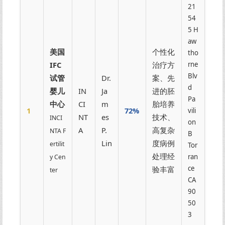
21
54
5 H
aw
美国
个性化
tho
IFC
治疗方
rne
Blv
试管
Dr.
案、先
d
婴儿
IN
Ja
进的胚
Pa
中心
CI
m
胎培养
1
72%
vili
NT
es
技术、
INCI
on
A
P.
高复杂
NTA F
B
Lin
度病例
ertilit
Tor
处理经
ran
y Cen
ce
验丰富
ter
CA
90
50
3