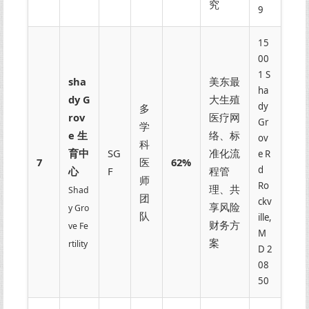
究
9
15
00
1 S
sha
美东最
ha
dy G
大生殖
dy
多
rov
医疗网
Gr
学
e 生
络、标
ov
科
育中
SG
准化流
e R
7
医
62%
d
心
F
程管
师
Ro
理、共
Shad
团
ckv
享风险
y Gro
队
ille,
财务方
ve Fe
M
案
rtility
D 2
08
50