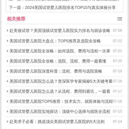
下一篇：
2024美国试管婴儿医院排名TOP10与真实体验分享
相关推荐
赴美做试管？美国顶级试管婴儿医院实力排名与就诊攻略
07-28
美国试管婴儿医院大盘点：TOP5推荐及选院全攻略
07-22
美国试管婴儿医院全攻略：如何选院、费用与流程一次掌
07-21
握
美国试管婴儿医院全攻略：选院、流程、费用一篇看懂
07-20
美国试管婴儿医院深度科普：流程、费用与选院策略
07-19
美国试管婴儿医院怎么选？资深医学专家揭秘5大关键考量
07-18
美国试管婴儿医院怎么选？从流程、费用到避坑，一篇看
07-17
懂所有关键点
美国试管婴儿医院TOP5推荐：技术实力、就医体验与流程
07-16
细节全揭秘
美国试管婴儿医院实地探访：顶级中心选择与就医全流程
07-15
揭秘
赴美求子必看：挑选顶尖美国试管婴儿医院的5大法则
07-14