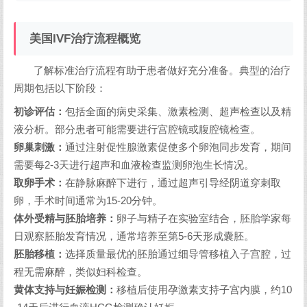
美国IVF治疗流程概览
了解标准治疗流程有助于患者做好充分准备。典型的治疗
周期包括以下阶段：
初诊评估：
包括全面的病史采集、激素检测、超声检查以及精
液分析。部分患者可能需要进行宫腔镜或腹腔镜检查。
卵巢刺激：
通过注射促性腺激素促使多个卵泡同步发育，期间
需要每2-3天进行超声和血液检查监测卵泡生长情况。
取卵手术：
在静脉麻醉下进行，通过超声引导经阴道穿刺取
卵，手术时间通常为15-20分钟。
体外受精与胚胎培养：
卵子与精子在实验室结合，胚胎学家每
日观察胚胎发育情况，通常培养至第5-6天形成囊胚。
胚胎移植：
选择质量最优的胚胎通过细导管移植入子宫腔，过
程无需麻醉，类似妇科检查。
黄体支持与妊娠检测：
移植后使用孕激素支持子宫内膜，约10