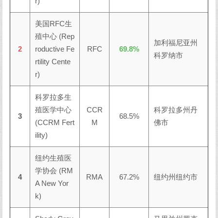
r)
美国RFC生
殖中心 (Rep
加利福尼亚州
2
roductive Fe
RFC
69.8%
科罗纳市
rtility Cente
r)
科罗拉多生
殖医学中心
CCR
科罗拉多州丹
3
68.5%
(CCRM Fert
M
佛市
ility)
纽约生殖医
学协会 (RM
4
RMA
67.2%
纽约州纽约市
A New Yor
k)