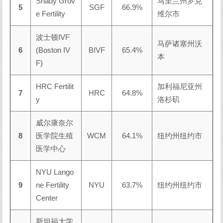
Shady Grov
马里兰州罗克
5
SGF
66.9%
e Fertility
维尔市
波士顿IVF
马萨诸塞州沃
6
(Boston IV
BIVF
65.4%
本
F)
HRC Fertilit
加利福尼亚州
7
HRC
64.8%
y
洛杉矶
威尔康奈尔
8
医学院生殖
WCM
64.1%
纽约州纽约市
医学中心
NYU Lango
9
ne Fertility
NYU
63.7%
纽约州纽约市
Center
斯坦福大学