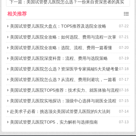
择指南请收好
下一篇：
美国试管婴儿医院怎么选？一份来自资深患者的真实
对比与避坑指南
相关推荐
美国试管婴儿医院大盘点：TOP5推荐及选院全攻略
07-22
美国试管婴儿医院全攻略：如何选院、费用与流程一次掌
07-21
握
美国试管婴儿医院全攻略：选院、流程、费用一篇看懂
07-20
美国试管婴儿医院深度科普：流程、费用与选院策略
07-19
美国试管婴儿医院怎么选？资深医学专家揭秘5大关键考量
07-18
美国试管婴儿医院怎么选？从流程、费用到避坑，一篇看
07-17
懂所有关键点
美国试管婴儿医院TOP5推荐：技术实力、就医体验与流程
07-16
细节全揭秘
美国试管婴儿医院实地探访：顶级中心选择与就医全流程
07-15
揭秘
赴美求子必看：挑选顶尖美国试管婴儿医院的5大法则
07-14
美国试管婴儿医院TOP5，实力解析与选择指南
07-13