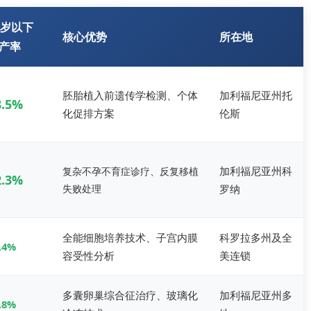
5岁以下
核心优势
所在地
产率
胚胎植入前遗传学检测、个体
加利福尼亚州托
8.5%
化促排方案
伦斯
加利福尼亚州科
复杂不孕不育症诊疗、反复移植
2.3%
失败处理
罗纳
全能细胞培养技术、子宫内膜
科罗拉多州及全
.4%
容受性分析
美连锁
多囊卵巢综合征治疗、玻璃化
加利福尼亚州多
.8%