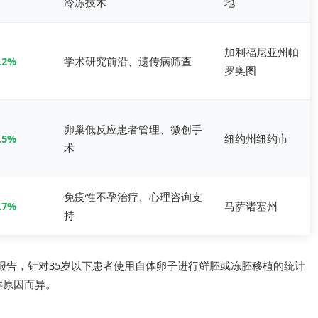
冷冻技术
地
加利福尼亚州帕
.2%
学术研究前沿、遗传病筛查
罗奥图
卵巢低反应患者管理、微创手
.5%
纽约州纽约市
术
免疫性不孕治疗、心理咨询支
.7%
马萨诸塞州
持
SART报告，针对35岁以下患者使用自体卵子进行鲜胚或冻胚移植的统计
孕原因而异。