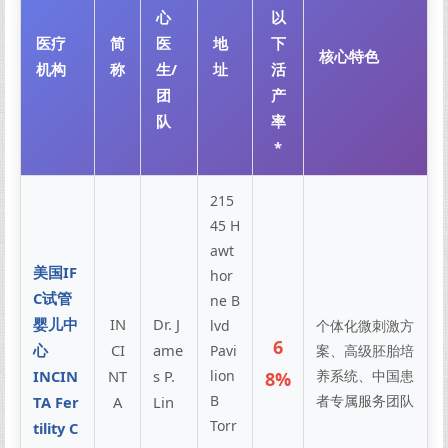
心
以
医疗
简
医
地
下
核心特色
机构
称
生/
址
活
团
产
队
率
*
215
45 H
awt
美国IF
hor
C试管
ne B
婴儿中
IN
Dr. J
lvd
个体化微刺激方
6
心
CI
ame
Pavi
案、高级胚胎培
INCIN
NT
s P.
lion
养系统、中国患
8%
B
者专属服务团队
TA Fer
A
Lin
Torr
tility C