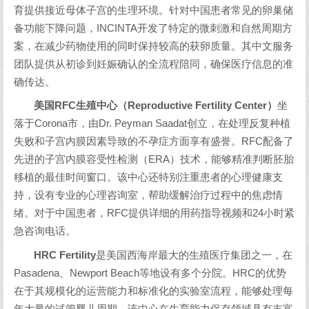
育提供接近母体子宫的生理环境。针对中国患者常见的卵巢储
备功能下降问题，INCINTA开发了特定的微刺激和自然周期方
案，在减少药物使用的同时保持较高的获卵质量。其中文服务
团队提供从初诊到妊娠确认的全流程陪同，确保医疗信息的准
确传达。
美国RFC生殖中心（Reproductive Fertility Center）
坐
落于Corona市，由Dr. Peyman Saadat创立，在处理反复种植
失败和子宫内膜因素导致的不孕症方面享有盛誉。RFC配备了
先进的子宫内膜容受性检测（ERA）技术，能够精准判断胚胎
移植的最佳时间窗口。该中心还特别注重患者的心理健康支
持，设有专业的心理咨询室，帮助缓解治疗过程中的焦虑情
绪。对于中国患者，RFC提供详细的用药指导视频和24小时紧
急咨询电话。
HRC Fertility
是美国西海岸最大的生殖医疗集团之一，在
Pasadena、Newport Beach等地设有多个分院。HRC的优势
在于其规模化的运营能力和标准化的实验室流程，能够处理每