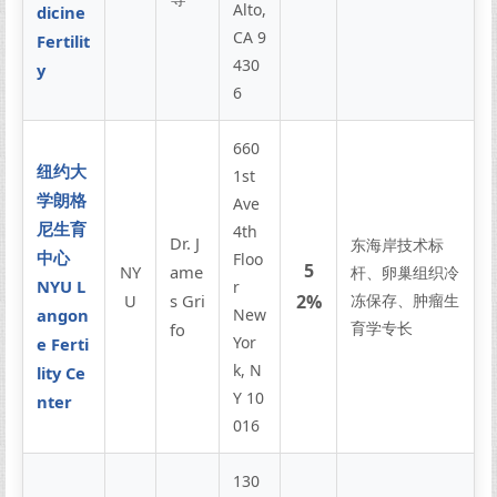
Alto,
dicine
CA 9
Fertilit
430
y
6
660
纽约大
1st
学朗格
Ave
尼生育
4th
Dr. J
东海岸技术标
中心
Floo
5
NY
ame
杆、卵巢组织冷
NYU L
r
U
s Gri
2%
冻保存、肿瘤生
angon
New
育学专长
fo
Yor
e Ferti
k, N
lity Ce
Y 10
nter
016
130