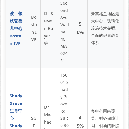
Sec
ond
波士顿
Dr. S
新英格兰地区最
Bo
Ave
试管婴
teve
大中心、玻璃化
5
sto
Walt
儿中心
n Ba
冷冻技术先驱、
n I
ha
0%
全面的患者教育
Bosto
yer
m,
VF
体系
n IVF
等
MA
024
51
150
01 S
had
Shady
y Gr
Grove
ove
Dr.
生育中
Rd
多中心网络覆
Mic
4
心
SG
Suit
盖、财务保障计
hael
Shady
F
e 30
9%
划、创新的胚胎