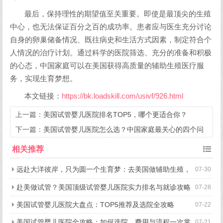
最后，保持理性的期望值至关重要。即使是最顶尖的生殖
中心，也无法保证百分之百的成功率。患者应与医生充分讨论
自身的卵巢储备情况、既往病史和生活方式因素，制定符合个
人情况的治疗计划。通过科学的医院筛选、充分的准备和积极
的心态，中国家庭可以在美国获得高质量的辅助生殖医疗服
务，实现生育梦想。
本文链接：
https://bk.loadskill.com/usivf/926.html
上一篇：
美国试管婴儿医院排名TOP5，哪个更适合你？
下一篇：
美国试管婴儿医院怎么选？中国家庭最关心的四个问
题一次说清
相关推荐
远赴大洋彼岸，只为圆一个生育梦：去美国做辅助生殖，
07-30
究竟好在哪？
赴美做试管？美国顶级试管婴儿医院实力排名与就诊攻略
07-28
美国试管婴儿医院大盘点：TOP5推荐及选院全攻略
07-22
美国试管婴儿医院全攻略：如何选院、费用与流程一次掌
07-21