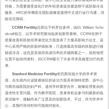
年大量的试管婴儿周期。该中心在生育能力保存领域具有丰富
经验，为需要接受放化疗的年轻患者提供紧急卵子或胚胎冷冻
服务。HRC的华裔医生团队能够直接用中文进行诊疗沟通，消
除语言障碍。
CCRM Fertility
总部位于科罗拉多州，由Dr. William Scho
olcraft创立，以学术研究驱动临床创新而著称。CCRM在卵子
质量改善和胚胎培养液优化方面发表了大量高影响力论文。该
中心采用严格的胚胎评级标准，只选择最高等级的胚胎进行移
植或冷冻，这也是其保持高成功率的关键因素之一。虽然地理
位置不如加州便利，但CCRM吸引了许多寻求高难度治疗的患
者。
Stanford Medicine Fertility
依托斯坦福大学的学术资
源，在生殖内分泌疑难病症的诊治方面具有独特优势。该中心
与斯坦福医院的妇产科、遗传学科紧密合作，能够处理复杂的
遗传性生育问题。作为教学医院，患者有机会参与到最新的临
床试验中，接触尚未广泛普及的创新技术。不过，作为学术中
心，其预约等待时间可能相对较长。