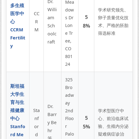
Dr.
Mea
多生殖
Willi
dow
学术研究领先、
医学中
CC
5
am
s Dr
卵子质量优化技
心
R
Sch
Lon
8%
术、严格的胚胎
CCRM
M
e Tr
筛选标准
oolc
Fertilit
ee,
raft
y
CO
801
24
325
斯坦福
Bro
大学生
adw
育与生
ay
Dr.
殖健康
Sta
2nd
学术型医疗中
Barr
5
中心
nf
Floo
心、前沿临床试
y Be
Stanfo
or
r
5%
验、生殖内分泌
hr
Palo
疑难病症诊治
rd Me
d
等