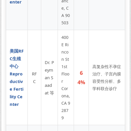
anc
enter
e, C
A 90
503
400
E Ri
美国RF
nco
C生殖
n St
Dr. P
中心
1st
高复杂性不孕症
eym
6
Repro
RF
Floo
治疗、子宫内膜
an S
ductiv
C
r
容受性分析、多
4%
aad
Cor
学科联合诊疗
e Ferti
at 等
ona,
lity Ce
CA 9
nter
287
9