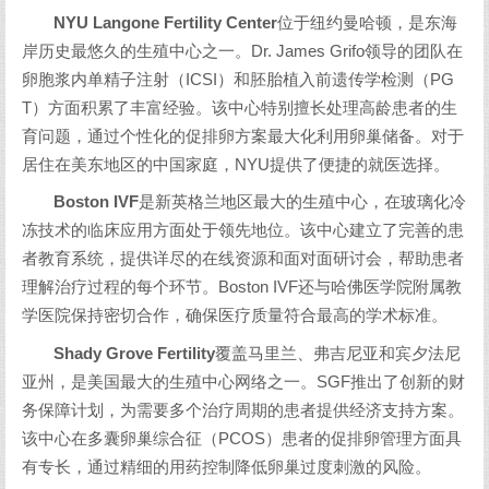
NYU Langone Fertility Center
位于纽约曼哈顿，是东海
岸历史最悠久的生殖中心之一。Dr. James Grifo领导的团队在
卵胞浆内单精子注射（ICSI）和胚胎植入前遗传学检测（PG
T）方面积累了丰富经验。该中心特别擅长处理高龄患者的生
育问题，通过个性化的促排卵方案最大化利用卵巢储备。对于
居住在美东地区的中国家庭，NYU提供了便捷的就医选择。
Boston IVF
是新英格兰地区最大的生殖中心，在玻璃化冷
冻技术的临床应用方面处于领先地位。该中心建立了完善的患
者教育系统，提供详尽的在线资源和面对面研讨会，帮助患者
理解治疗过程的每个环节。Boston IVF还与哈佛医学院附属教
学医院保持密切合作，确保医疗质量符合最高的学术标准。
Shady Grove Fertility
覆盖马里兰、弗吉尼亚和宾夕法尼
亚州，是美国最大的生殖中心网络之一。SGF推出了创新的财
务保障计划，为需要多个治疗周期的患者提供经济支持方案。
该中心在多囊卵巢综合征（PCOS）患者的促排卵管理方面具
有专长，通过精细的用药控制降低卵巢过度刺激的风险。