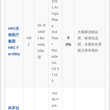
333
S Ar
royo
Pkw
Dr. R
y
HRC生
ober
3rd
大规模连锁运
殖医疗
6
HR
t Bo
Floo
营、标准化流
集团
C
osta
r
0%
程、全面的生育
HRC F
Pas
能力保存项目
nfar
ertility
ade
等
na,
CA 9
110
5
102
90 P
ark
科罗拉